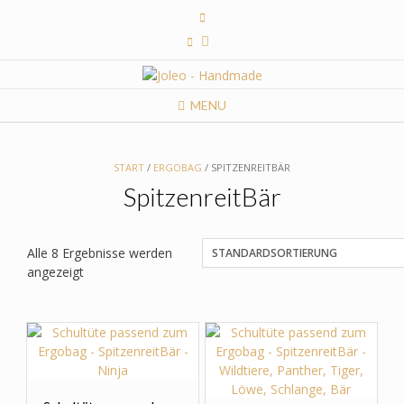
Skip
to
content
MENU
START
/
ERGOBAG
/ SPITZENREITBÄR
SpitzenreitBär
Alle 8 Ergebnisse werden
angezeigt