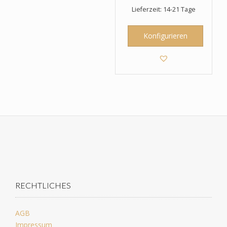
war:
ist:
Lieferzeit: 14-21 Tage
43,95 €
28,95 €.
Konfigurieren
RECHTLICHES
AGB
Impressum