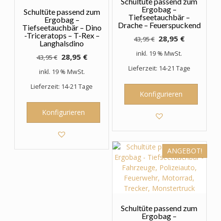
Schultüte passend zum
Ergobag –
Schultüte passend zum
Tiefseetauchbär –
Ergobag –
Drache – Feuerspuckend
Tiefseetauchbär – Dino
-Triceratops – T-Rex –
Ursprünglicher
Aktueller
28,95
€
43,95
€
Langhalsdino
Preis
Preis
inkl. 19 % MwSt.
Ursprünglicher
Aktueller
28,95
€
43,95
€
war:
ist:
Preis
Preis
Lieferzeit: 14-21 Tage
43,95 €
28,95 €.
inkl. 19 % MwSt.
war:
ist:
Lieferzeit: 14-21 Tage
43,95 €
28,95 €.
Konfigurieren
Konfigurieren
ANGEBOT!
Schultüte passend zum
Ergobag –