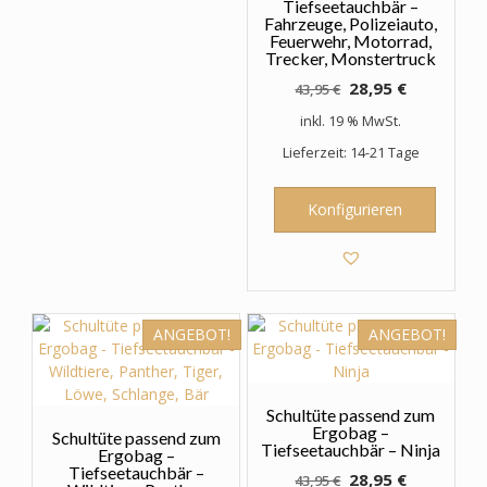
Tiefseetauchbär –
Fahrzeuge, Polizeiauto,
Feuerwehr, Motorrad,
Trecker, Monstertruck
Ursprünglicher
Aktueller
28,95
€
43,95
€
Preis
Preis
inkl. 19 % MwSt.
war:
ist:
Lieferzeit: 14-21 Tage
43,95 €
28,95 €.
Konfigurieren
ANGEBOT!
ANGEBOT!
Schultüte passend zum
Ergobag –
Schultüte passend zum
Tiefseetauchbär – Ninja
Ergobag –
Tiefseetauchbär –
Ursprünglicher
Aktueller
28,95
€
43,95
€