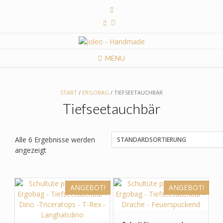
Skip
to
content
MENU
START
/
ERGOBAG
/ TIEFSEETAUCHBÄR
Tiefseetauchbär
Alle 6 Ergebnisse werden
angezeigt
ANGEBOT!
ANGEBOT!