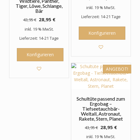
Wildtiere, Panther,
Preis
Preis
Tiger, Löwe, Schlange,
inkl. 19 % MwSt.
Bär
war:
ist:
Lieferzeit: 14-21 Tage
43,95 €
28,95 €.
Ursprünglicher
Aktueller
28,95
€
43,95
€
Preis
Preis
inkl. 19 % MwSt.
war:
ist:
Konfigurieren
Lieferzeit: 14-21 Tage
43,95 €
28,95 €.
Konfigurieren
ANGEBOT!
Schultüte passend zum
Ergobag –
Tiefseetauchbär-
Weltall, Astronaut,
Rakete, Stern, Planet
Ursprünglicher
Aktueller
28,95
€
43,95
€
Preis
Preis
inkl. 19 % MwSt.