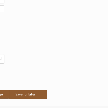
ge
Save for later