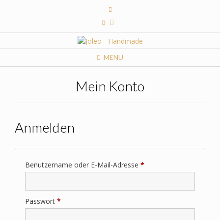
Skip
to
content
MENU
Mein Konto
Anmelden
Erforderlich
Benutzername oder E-Mail-Adresse
*
Erforderlich
Passwort
*