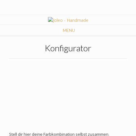
Skip
to
content
MENU
×
 FOR LATER
Konfigurator
SAVE
Stell dir hier deine Farbkombination selbst zusammen.