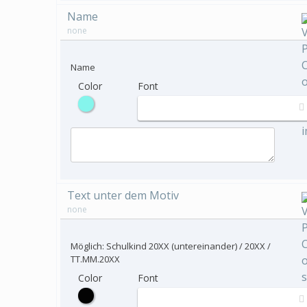
Name
none
Name
Color
Font
Text unter dem Motiv
none
Möglich: Schulkind 20XX (untereinander) / 20XX /
TT.MM.20XX
Color
Font