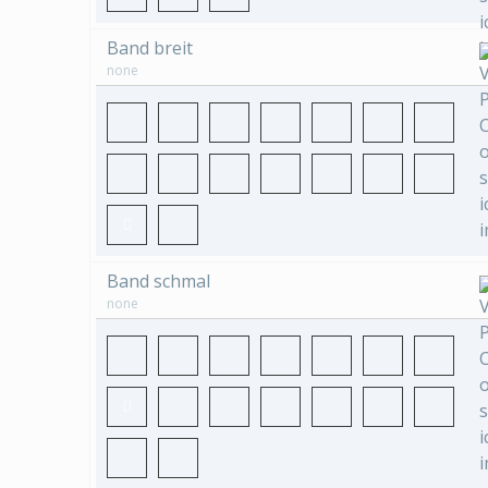
Band breit
none
Band schmal
none