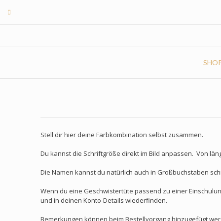
Skip
to
content
SHO
Stell dir hier deine Farbkombination selbst zusammen.
Du kannst die Schriftgröße direkt im Bild anpassen. Von lä
Die Namen kannst du natürlich auch in Großbuchstaben schr
Wenn du eine Geschwistertüte passend zu einer Einschulun
und in deinen Konto-Details wiederfinden.
Bemerkungen können beim Bestellvorgang hinzugefügt werd