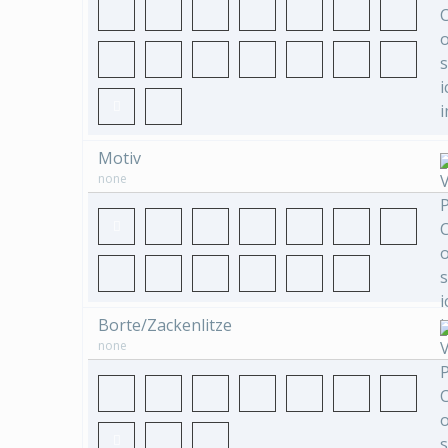
Motiv
none
Borte/Zackenlitze
none