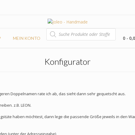
PRODUCTS
SEARCH
0
- 0,
P
MEIN KONTO
Konfigurator
ngeren Doppelnamen rate ich ab, das sieht dann sehr gequetscht aus.
eiben. z.B. LEON.
gstüte haben möchtest, dann lege die passende Größe jeweils in den War
en (unter der Adresseingabe)