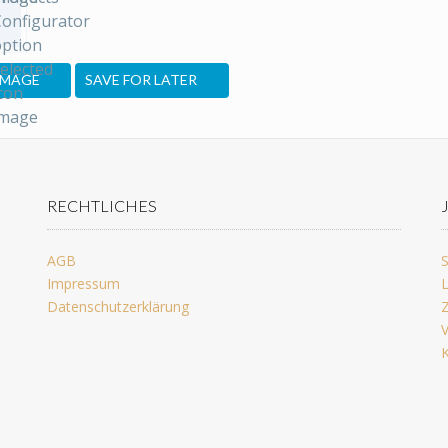
IMAGE
SAVE FOR LATER
RECHTLICHES
AGB
S
Impressum
L
Datenschutzerklärung
Z
V
K