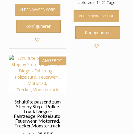
Lieferzeit: 14-21 Tage
IN DEN WARENKORB
IN DEN WARENKORB
Konfigurieren
Konfigurieren
ANGEBOT!
Schultüte passend zum
Step by Step – Police
Truck Diego –
Fahrzeuge, Polizeiauto,
Feuerwehr, Motorrad,
Trecker,Monstertruck
Ursprünglicher
Aktueller
28,95
€