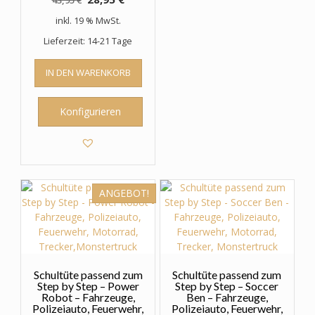
43,95
€
Preis
Preis
inkl. 19 % MwSt.
war:
ist:
Lieferzeit: 14-21 Tage
43,95 €
28,95 €.
IN DEN WARENKORB
Konfigurieren
ANGEBOT!
Schultüte passend zum
Schultüte passend zum
Step by Step – Power
Step by Step – Soccer
Robot – Fahrzeuge,
Ben – Fahrzeuge,
Polizeiauto, Feuerwehr,
Polizeiauto, Feuerwehr,