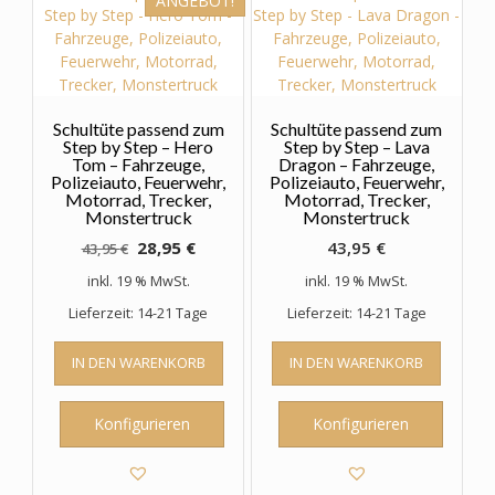
ANGEBOT!
Schultüte passend zum
Schultüte passend zum
Step by Step – Hero
Step by Step – Lava
Tom – Fahrzeuge,
Dragon – Fahrzeuge,
Polizeiauto, Feuerwehr,
Polizeiauto, Feuerwehr,
Motorrad, Trecker,
Motorrad, Trecker,
Monstertruck
Monstertruck
Ursprünglicher
Aktueller
28,95
€
43,95
€
43,95
€
Preis
Preis
inkl. 19 % MwSt.
inkl. 19 % MwSt.
war:
ist:
Lieferzeit: 14-21 Tage
Lieferzeit: 14-21 Tage
43,95 €
28,95 €.
IN DEN WARENKORB
IN DEN WARENKORB
Konfigurieren
Konfigurieren