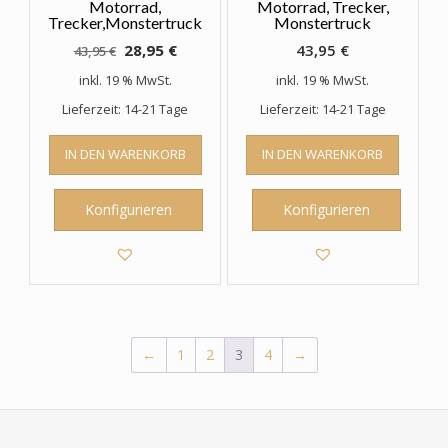
Motorrad,
Motorrad, Trecker,
Trecker,Monstertruck
Monstertruck
Ursprünglicher
Aktueller
28,95
€
43,95
€
43,95
€
Preis
Preis
inkl. 19 % MwSt.
inkl. 19 % MwSt.
war:
ist:
Lieferzeit: 14-21 Tage
Lieferzeit: 14-21 Tage
43,95 €
28,95 €.
IN DEN WARENKORB
IN DEN WARENKORB
Konfigurieren
Konfigurieren
←
1
2
3
4
→