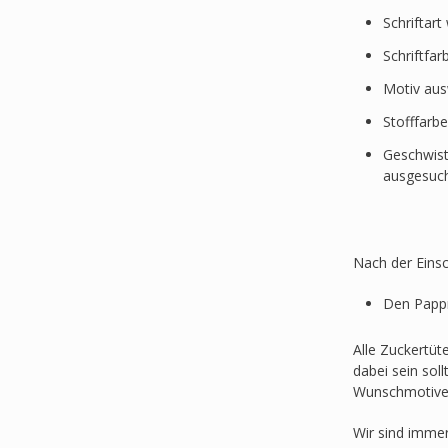
Schriftar
Schriftfa
Motiv au
Stofffarb
Geschwist
ausgesuc
Nach der Einsc
Den Pappr
Alle Zuckertüt
dabei sein sol
Wunschmotive
Wir sind imme