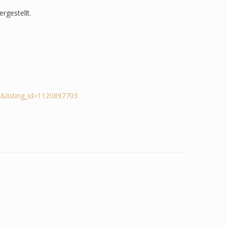
rgestellt.
&listing_id=1120897703