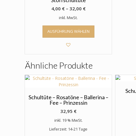
Stoffschultüte
4,00
€
–
32,00
€
inkl. MwSt.
Dieses
AUSFÜHRUNG WÄHLEN
Produkt
weist
mehrere
Varianten
auf.
Ähnliche Produkte
Die
Optionen
können
auf
der
Schu
Produktseite
Schultüte – Rosatöne – Ballerina –
Fee – Prinzessin
gewählt
werden
32,95
€
inkl. 19 % MwSt.
Lieferzeit: 14-21 Tage