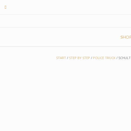
Skip
to
content
SHO
START
/
STEP BY STEP
/
POLICE TRUCK
/ SCHULT