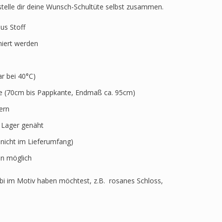
 stelle dir deine Wunsch-Schultüte selbst zusammen.
aus Stoff
niert werden
 bei 40°C)
ve (70cm bis Pappkante, Endmaß ca. 95cm)
ern
r Lager genäht
 nicht im Lieferumfang)
n möglich
i im Motiv haben möchtest, z.B. rosanes Schloss,