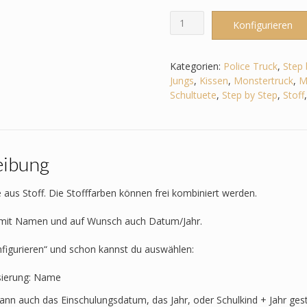
Schultüte
Konfigurieren
passend
zum
Step
Kategorien:
Police Truck
,
Step 
by
Jungs
,
Kissen
,
Monstertruck
,
M
Step
Schultuete
,
Step by Step
,
Stoff
-
Police
Truck
-
eibung
Fahrzeuge,
Polizeiauto,
Feuerwehr,
 aus Stoff. Die Stofffarben können frei kombiniert werden.
Motorrad,
Trecker,
t mit Namen und auf Wunsch auch Datum/Jahr.
Monstertruck
Menge
nfigurieren“ und schon kannst du auswählen:
sierung: Name
kann auch das Einschulungsdatum, das Jahr, oder Schulkind + Jahr ges