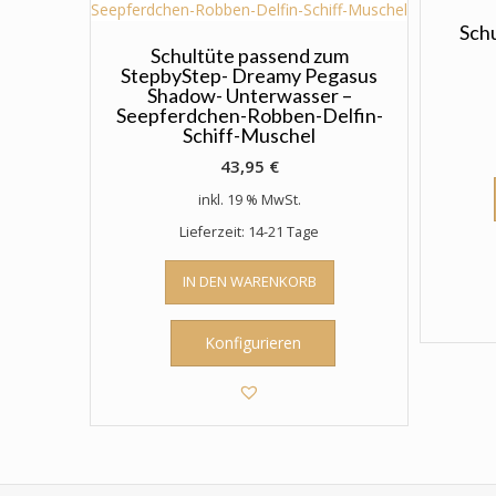
der
Produktseite
Sch
gewählt
Schultüte passend zum
StepbyStep- Dreamy Pegasus
werden
Shadow- Unterwasser –
Seepferdchen-Robben-Delfin-
Schiff-Muschel
43,95
€
inkl. 19 % MwSt.
Lieferzeit: 14-21 Tage
IN DEN WARENKORB
Konfigurieren