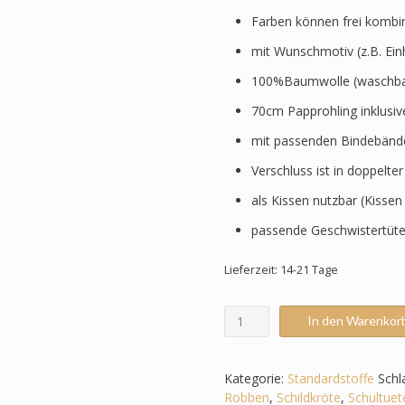
Farben können frei kombi
mit Wunschmotiv (z.B. Ein
100%Baumwolle (waschbar
70cm Papprohling inklusi
mit passenden Bindebänd
Verschluss ist in doppelte
als Kissen nutzbar (Kissen
passende Geschwistertüte
Lieferzeit: 14-21 Tage
Schultüte
In den Warenkor
-
Grüntöne/Rot
-
Kategorie:
Standardstoffe
Schl
Unterwasserwelt
Robben
,
Schildkröte
,
Schultuet