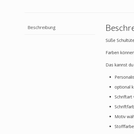
Beschr
Beschreibung
Süße Schultüt
Farben können 
Das kannst du
Personali
optional 
Schriftar
Schriftfa
Motiv wäh
Stofffarb