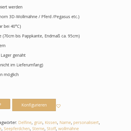
niert werden
horn 3D-Wollmähne / Pferd /Pegasus etc.)
 bei 40°C)
ve (70cm bis Pappkante, Endmaß ca. 95cm)
ern
r Lager genäht
 nicht im Lieferumfang)
n möglich
b
Konfigurieren
agwörter:
Delfine
,
grün
,
Kissen
,
Name
,
personalisiert
,
e
,
Seepferdchen
,
Sterne
,
Stoff
,
wollmähne