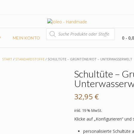
PRODUCTS
SEARCH
0
- 0,
P
MEIN KONTO
START
/
STANDARDSTOFFE
/ SCHULTÜTE – GRÜNTÖNE/ROT – UNTERWASSERWELT
Schultüte – G
Unterwasserw
32,95
€
inkl. 19 % MwSt.
Klicke auf „Konfigurieren“ und
personalisierte Schultüte 