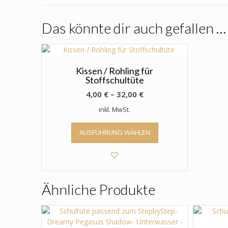
Das könnte dir auch gefallen …
Kissen / Rohling für
Stoffschultüte
4,00
€
–
32,00
€
inkl. MwSt.
Dieses
AUSFÜHRUNG WÄHLEN
Produkt
weist
mehrere
Varianten
auf.
Ähnliche Produkte
Die
Optionen
können
auf