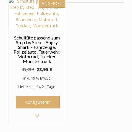
ANGEBOT!
Schultüte passend zum
Step by Step – Angry
Shark – Fahrzeuge,
Polizeiauto, Feuerwehr,
Motorrad, Trecker,
Monstertruck
Ursprünglicher
Aktueller
28,95
€
43,95
€
Preis
Preis
inkl. 19 % MwSt.
war:
ist:
Lieferzeit: 14-21 Tage
43,95 €
28,95 €.
Konfigurieren