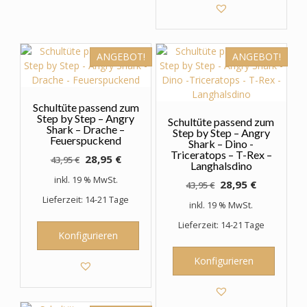
ANGEBOT!
ANGEBOT!
Schultüte passend zum
Step by Step – Angry
Schultüte passend zum
Shark – Drache –
Step by Step – Angry
Feuerspuckend
Shark – Dino -
Triceratops – T-Rex –
Ursprünglicher
Aktueller
28,95
€
43,95
€
Langhalsdino
Preis
Preis
inkl. 19 % MwSt.
Ursprünglicher
Aktueller
28,95
€
43,95
€
war:
ist:
Preis
Preis
Lieferzeit: 14-21 Tage
43,95 €
28,95 €.
inkl. 19 % MwSt.
war:
ist:
Lieferzeit: 14-21 Tage
43,95 €
28,95 €.
Konfigurieren
Konfigurieren