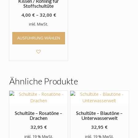
Kissen / Rohling für
Stoffschultüte
4,00
€
–
32,00
€
inkl. MwSt.
Dieses
AUSFÜHRUNG WÄHLEN
Produkt
weist
mehrere
Varianten
auf.
Die
Optionen
Ähnliche Produkte
können
auf
der
Produktseite
gewählt
Schultüte – Rosatöne –
Schultüte – Blautöne –
werden
Drachen
Unterwasserwelt
32,95
€
32,95
€
inkl. 19 % MwSt.
inkl. 19 % MwSt.