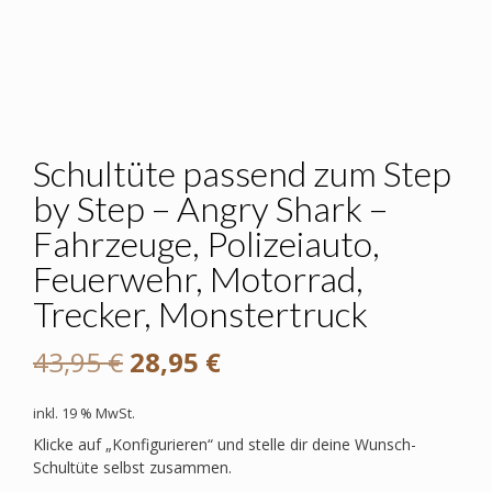
Schultüte passend zum Step
by Step – Angry Shark –
Fahrzeuge, Polizeiauto,
Feuerwehr, Motorrad,
Trecker, Monstertruck
Ursprünglicher
Aktueller
43,95
€
28,95
€
Preis
Preis
inkl. 19 % MwSt.
war:
ist:
Klicke auf „Konfigurieren“ und stelle dir deine Wunsch-
Schultüte selbst zusammen.
43,95 €
28,95 €.