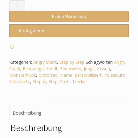
Schultüte
passend
zum
In den Warenkorb
Step
by
Konfigurieren
Step
-
Angry
Shark
-
Kategorien:
Angry Shark
,
Step by Step
Schlagwörter:
Angry
Fahrzeuge,
Shark
,
Fahrzeuge
,
Fendt
,
Feuerwehr
,
Jungs
,
Kissen
,
Polizeiauto,
Monstertruck
,
Motorrad
,
Name
,
personalisiert
,
Polzeiauto
,
Feuerwehr,
Schultuete
,
Step by Step
,
Stoff
,
Trecker
Motorrad,
Trecker,
Monstertruck
Menge
Beschreibung
Beschreibung