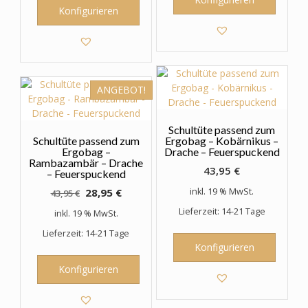
Konfigurieren
ANGEBOT!
Schultüte passend zum
Schultüte passend zum
Ergobag – Kobärnikus –
Ergobag –
Drache – Feuerspuckend
Rambazambär – Drache
43,95
€
– Feuerspuckend
Ursprünglicher
Aktueller
28,95
€
inkl. 19 % MwSt.
43,95
€
Preis
Preis
Lieferzeit: 14-21 Tage
inkl. 19 % MwSt.
war:
ist:
Lieferzeit: 14-21 Tage
43,95 €
28,95 €.
Konfigurieren
Konfigurieren