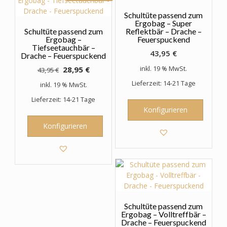
Schultüte passend zum
Ergobag – Super
Schultüte passend zum
Reflektbär – Drache –
Ergobag –
Feuerspuckend
Tiefseetauchbär –
43,95
€
Drache – Feuerspuckend
Ursprünglicher
Aktueller
28,95
€
inkl. 19 % MwSt.
43,95
€
Preis
Preis
Lieferzeit: 14-21 Tage
inkl. 19 % MwSt.
war:
ist:
Lieferzeit: 14-21 Tage
43,95 €
28,95 €.
Konfigurieren
Konfigurieren
Schultüte passend zum
Ergobag – Volltreffbär –
Drache – Feuerspuckend