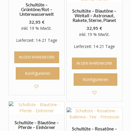
gewählt
Schultüte –
werden
Grüntöne/Rot –
Schultüte – Blautöne –
Unterwasserwelt
Weltall – Astronaut,
Rakete, Sterne, Planet
32,95
€
32,95
€
inkl. 19 % MwSt.
inkl. 19 % MwSt.
Lieferzeit: 14-21 Tage
Lieferzeit: 14-21 Tage
IN DEN WARENKORB
IN DEN WARENKORB
Konfigurieren
Konfigurieren
Schultüte – Blautöne –
Pferde – Einhörner
Schultüte – Rosatöne –