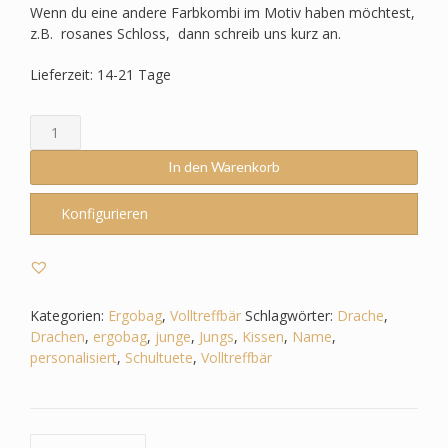
Wenn du eine andere Farbkombi im Motiv haben möchtest,
z.B. rosanes Schloss, dann schreib uns kurz an.
Lieferzeit: 14-21 Tage
Schultüte
passend
zum
In den Warenkorb
Ergobag
-
Konfigurieren
Volltreffbär
-
Drache
-
Feuerspuckend
Kategorien:
Ergobag
,
Volltreffbär
Schlagwörter:
Drache
,
Menge
Drachen
,
ergobag
,
junge
,
Jungs
,
Kissen
,
Name
,
personalisiert
,
Schultuete
,
Volltreffbär