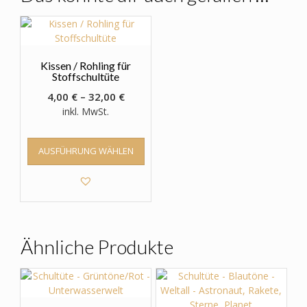
Kissen / Rohling für
Stoffschultüte
4,00
€
–
32,00
€
inkl. MwSt.
Dieses
AUSFÜHRUNG WÄHLEN
Produkt
weist
mehrere
Varianten
auf.
Die
Optionen
Ähnliche Produkte
können
auf
der
Produktseite