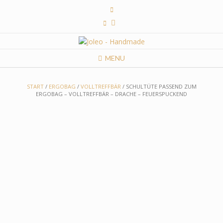
Skip
to
content
MENU
START
/
ERGOBAG
/
VOLLTREFFBÄR
/ SCHULTÜTE PASSEND ZUM
ERGOBAG – VOLLTREFFBÄR – DRACHE – FEUERSPUCKEND