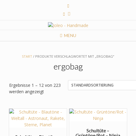
Skip
to
content
MENU
START
/ PRODUKTE VERSCHLAGWORTET MIT „ERGOBAG“
ergobag
Ergebnisse 1 – 12 von 223
werden angezeigt
Schultüte –
Grüntöne/Rot – Ninja