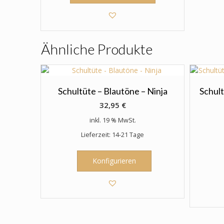
weist
mehrere
Varianten
auf.
Ähnliche Produkte
Die
Optionen
können
auf
der
Schultüte – Blautöne – Ninja
Schult
Produktseite
32,95
€
gewählt
inkl. 19 % MwSt.
werden
Lieferzeit: 14-21 Tage
Konfigurieren