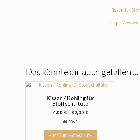
Kissen für Sto
https://www.e
Das könnte dir auch gefallen …
Kissen / Rohling für
Stoffschultüte
4,00
€
–
32,00
€
inkl. MwSt.
Dieses
AUSFÜHRUNG WÄHLEN
Produkt