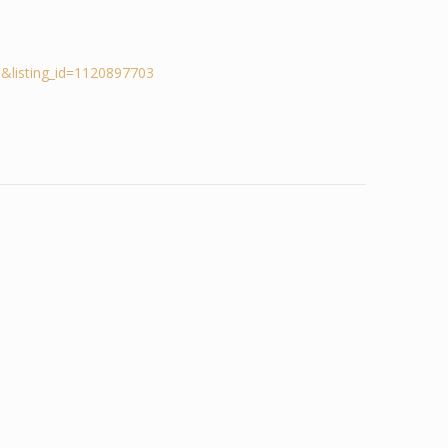
&listing_id=1120897703