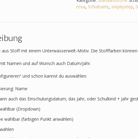
Kategorie:
Standardstoffe
Schl
Ninja
rosa
,
Schultuete
,
stepbystep
,
S
Menge
eibung
 aus Stoff mit einem Unterwasserwelt-Motiv. Die Stofffarben können 
t mit Namen und auf Wunsch auch Datum/Jahr.
nfigurieren“ und schon kannst du auswählen:
sierung: Name
kann auch das Einschulungsdatum, das Jahr, oder Schulkind + Jahr ges
t wählbar (Dropdown)
rbe wählbar (farbigen Punkt anwählen)
swählen