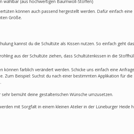
en wählbar (aus hochwertigen Baumwoll-Stoffen)
ertüten können auch passend hergestellt werden. Dafür einfach eine 
hten Größe.
hulung kannst du die Schultüte als Kissen nutzen. So einfach geht das
ohling aus der Schultüte ziehen, dass Schultütenkissen in die Stoffh
en können farblich verändert werden. Schicke uns einfach eine Anfra
lte. Zum Beispiel: Suchst du nach einer bestimmten Applikation für die 
.
r sehr bemüht deine gestalterischen Wünsche umzusetzen.
werden mit Sorgfalt in einem kleinen Atelier in der Lüneburger Heide he