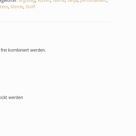
agwörter:
ergobag
,
Kissen
,
Name
,
Ninja
,
personalisiert
,
tern
,
Sterne
,
Stoff
frei kombiniert werden.
tickt werden