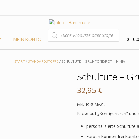
PRODUCTS
SEARCH
0
- 0,
P
MEIN KONTO
START
/
STANDARDSTOFFE
/ SCHULTÜTE – GRÜNTÖNE/ROT – NINJA
Schultüte – Gr
32,95
€
inkl. 19 % MwSt.
Klicke auf „Konfigurieren“ und
personalisierte Schultüte 
Farben können frei kombi