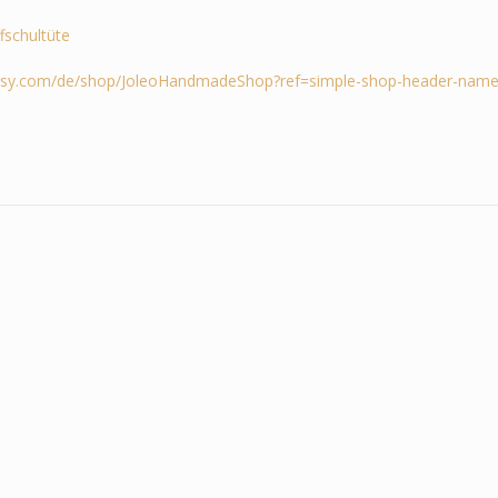
ffschultüte
tsy.com/de/shop/JoleoHandmadeShop?ref=simple-shop-header-name