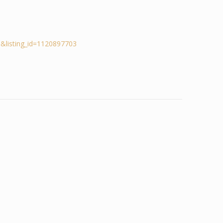
&listing_id=1120897703