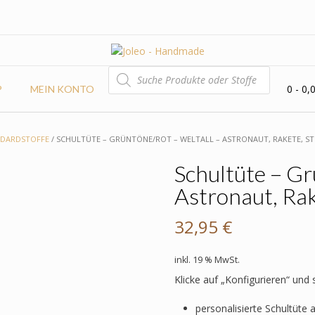
PRODUCTS
SEARCH
0
- 0,
P
MEIN KONTO
DARDSTOFFE
/ SCHULTÜTE – GRÜNTÖNE/ROT – WELTALL – ASTRONAUT, RAKETE, ST
Schultüte – Gr
Astronaut, Rak
32,95
€
inkl. 19 % MwSt.
Klicke auf „Konfigurieren“ und
personalisierte Schultüte 