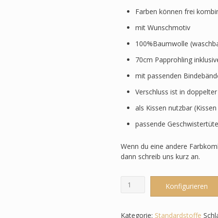
Farben können frei kombi
mit Wunschmotiv
100%Baumwolle (waschbar
70cm Papprohling inklusi
mit passenden Bindebänd
Verschluss ist in doppelte
als Kissen nutzbar (Kissen
passende Geschwistertüte
Wenn du eine andere Farbkomb
dann schreib uns kurz an.
Schultüte
Konfigurieren
-
Grüntöne/Rot
-
Kategorie:
Standardstoffe
Schl