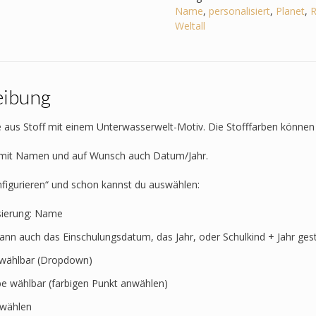
Weltall
Name
,
personalisiert
,
Planet
,
R
-
Weltall
Astronaut,
Rakete,
Sterne,
Planet
eibung
Menge
 aus Stoff mit einem Unterwasserwelt-Motiv. Die Stofffarben können 
t mit Namen und auf Wunsch auch Datum/Jahr.
nfigurieren“ und schon kannst du auswählen:
sierung: Name
kann auch das Einschulungsdatum, das Jahr, oder Schulkind + Jahr ges
t wählbar (Dropdown)
rbe wählbar (farbigen Punkt anwählen)
swählen