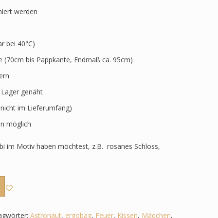
niert werden
 bei 40°C)
ve (70cm bis Pappkante, Endmaß ca. 95cm)
ern
r Lager genäht
 nicht im Lieferumfang)
n möglich
i im Motiv haben möchtest, z.B. rosanes Schloss,
agwörter:
Astronaut
,
ergobag
,
Feuer
,
Kissen
,
Mädchen
,