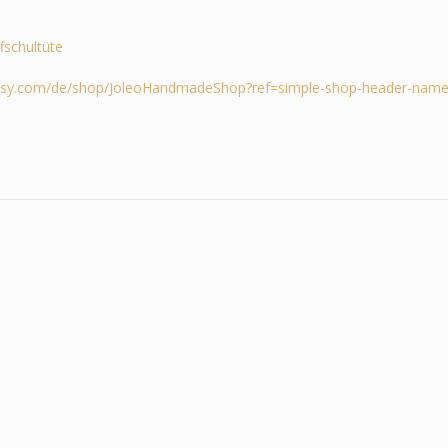
ffschultüte
tsy.com/de/shop/JoleoHandmadeShop?ref=simple-shop-header-name