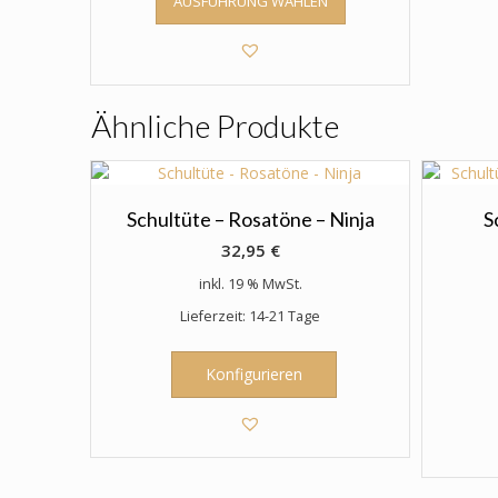
AUSFÜHRUNG WÄHLEN
Produkt
weist
mehrere
Varianten
auf.
Ähnliche Produkte
Die
Optionen
können
auf
der
Schultüte – Rosatöne – Ninja
S
Produktseite
32,95
€
gewählt
inkl. 19 % MwSt.
werden
Lieferzeit: 14-21 Tage
Konfigurieren