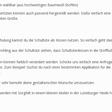
en wählbar (aus hochwertigen Baumwoll-Stoffen)
ertüten können auch passend hergestellt werden. Dafür einfach eine 
hten Größe.
hulung kannst du die Schultüte als Kissen nutzen. So einfach geht das
ohling aus der Schultüte ziehen, dass Schultütenkissen in die Stoffh
en können farblich verändert werden. Schicke uns einfach eine Anfra
lte. Zum Beispiel: Suchst du nach einer bestimmten Applikation für die 
.
r sehr bemüht deine gestalterischen Wünsche umzusetzen.
werden mit Sorgfalt in einem kleinen Atelier in der Lüneburger Heide he