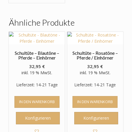
Varianten
auf.
Die
Optionen
Ähnliche Produkte
können
auf
der
Produktseite
gewählt
Schultüte – Blautöne –
Schultüte – Rosatöne –
werden
Pferde – Einhörner
Pferde / Einhörner
32,95
€
32,95
€
inkl. 19 % MwSt.
inkl. 19 % MwSt.
Lieferzeit: 14-21 Tage
Lieferzeit: 14-21 Tage
IN DEN WARENKORB
IN DEN WARENKORB
Konfigurieren
Konfigurieren