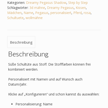
3D
Kategorien:
Dreamy Pegasus Shadow
,
Step by Step
Mähne,Wollmähne_Pegasus
Schlagwörter:
3d mähne
,
Dreamy Pegasus
,
Kissen
,
Menge
Mädchen
,
Name
,
Pegasus
,
personalisiert
,
Pferd
,
rosa
,
Schultuete
,
wollmähne
Beschreibung
Beschreibung
Süße Schultüte aus Stoff. Die Stofffarben können frei
kombiniert werden.
Personalisiert mit Namen und auf Wunsch auch
Datum/Jahr.
Klicke auf „Konfigurieren“ und schon kannst du auswählen:
Personalisierung: Name