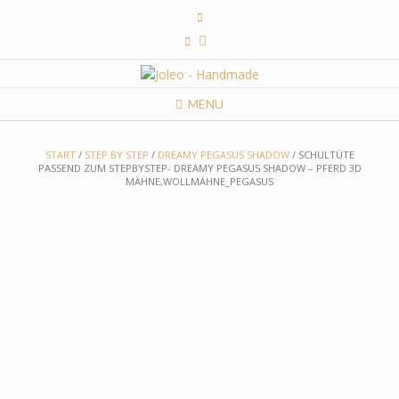
Skip
to
content
MENU
START
/
STEP BY STEP
/
DREAMY PEGASUS SHADOW
/ SCHULTÜTE
PASSEND ZUM STEPBYSTEP- DREAMY PEGASUS SHADOW – PFERD 3D
MÄHNE,WOLLMÄHNE_PEGASUS