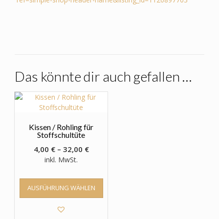
Das könnte dir auch gefallen …
Kissen / Rohling für
Stoffschultüte
4,00
€
–
32,00
€
inkl. MwSt.
Dieses
AUSFÜHRUNG WÄHLEN
Produkt
weist
mehrere