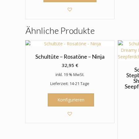
weist
mehrere
Varianten
auf.
Ähnliche Produkte
Die
Optionen
können
auf
der
Schultüte – Rosatöne – Ninja
Produktseite
32,95
€
gewählt
S
Step
inkl. 19 % MwSt.
werden
S
Lieferzeit: 14-21 Tage
Seepf
Konfigurieren