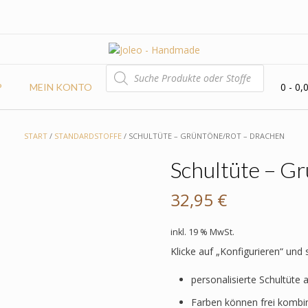
PRODUCTS
SEARCH
0
- 0,
P
MEIN KONTO
START
/
STANDARDSTOFFE
/ SCHULTÜTE – GRÜNTÖNE/ROT – DRACHEN
Schultüte – G
32,95
€
inkl. 19 % MwSt.
Klicke auf „Konfigurieren“ und
personalisierte Schultüte 
Farben können frei kombi