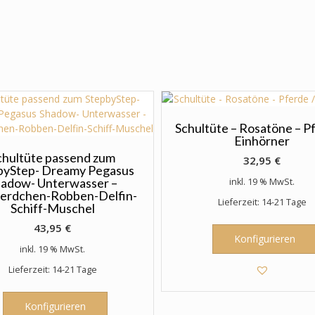
Schultüte – Rosatöne – P
Einhörner
chultüte passend zum
32,95
€
byStep- Dreamy Pegasus
hadow- Unterwasser –
inkl. 19 % MwSt.
erdchen-Robben-Delfin-
Lieferzeit: 14-21 Tage
Schiff-Muschel
43,95
€
Konfigurieren
inkl. 19 % MwSt.
Lieferzeit: 14-21 Tage
Konfigurieren