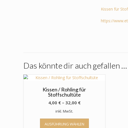
Kissen für Sto
https://www.e
Das könnte dir auch gefallen …
Kissen / Rohling für
Stoffschultüte
4,00
€
–
32,00
€
inkl. MwSt.
Dieses
AUSFÜHRUNG WÄHLEN
Produkt