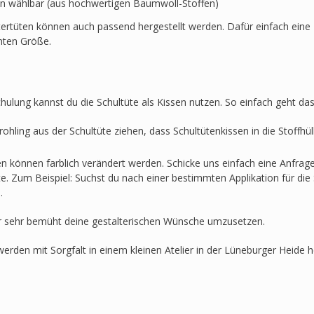
en wählbar (aus hochwertigen Baumwoll-Stoffen)
ertüten können auch passend hergestellt werden. Dafür einfach eine 
hten Größe.
hulung kannst du die Schultüte als Kissen nutzen. So einfach geht das
ohling aus der Schultüte ziehen, dass Schultütenkissen in die Stoffh
en können farblich verändert werden. Schicke uns einfach eine Anfra
lte. Zum Beispiel: Suchst du nach einer bestimmten Applikation für die 
.
r sehr bemüht deine gestalterischen Wünsche umzusetzen.
werden mit Sorgfalt in einem kleinen Atelier in der Lüneburger Heide he