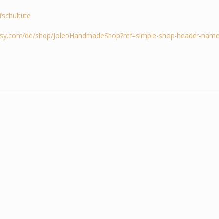
ffschultüte
tsy.com/de/shop/JoleoHandmadeShop?ref=simple-shop-header-name