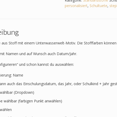
Kategorie:
Standardstoffe
Schl
Drachen
personalisiert
,
Schultuete
,
step
Menge
eibung
 aus Stoff mit einem Unterwasserwelt-Motiv. Die Stofffarben können 
t mit Namen und auf Wunsch auch Datum/Jahr.
nfigurieren“ und schon kannst du auswählen:
sierung: Name
kann auch das Einschulungsdatum, das Jahr, oder Schulkind + Jahr ges
t wählbar (Dropdown)
rbe wählbar (farbigen Punkt anwählen)
swählen