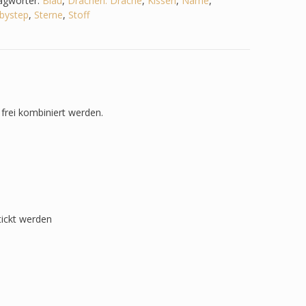
agwörter:
Blau
,
Drachen. Drache
,
Kissen
,
Name
,
bystep
,
Sterne
,
Stoff
frei kombiniert werden.
tickt werden