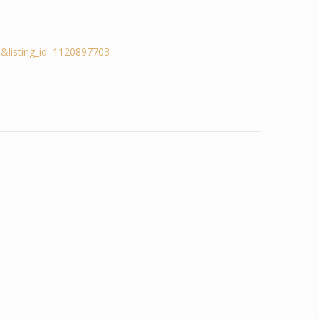
&listing_id=1120897703