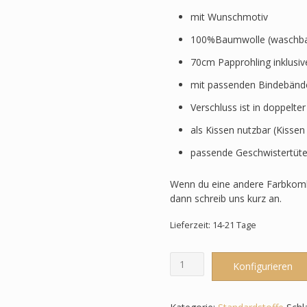
mit Wunschmotiv
100%Baumwolle (waschbar
70cm Papprohling inklusi
mit passenden Bindebänd
Verschluss ist in doppelte
als Kissen nutzbar (Kissen
passende Geschwistertüte
Wenn du eine andere Farbkomb
dann schreib uns kurz an.
Lieferzeit: 14-21 Tage
Schultüte
Konfigurieren
-
Grüntöne/Rot
-