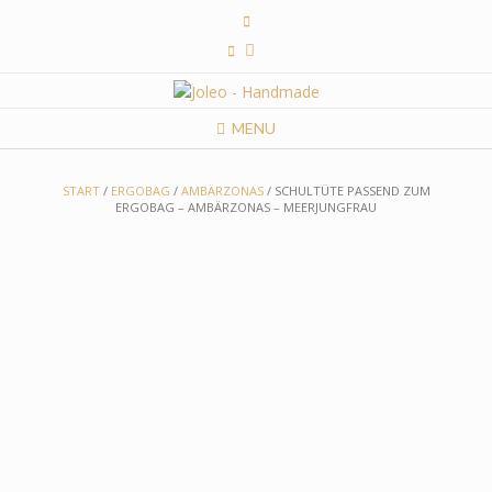
Skip
to
content
MENU
START
/
ERGOBAG
/
AMBÄRZONAS
/ SCHULTÜTE PASSEND ZUM
ERGOBAG – AMBÄRZONAS – MEERJUNGFRAU