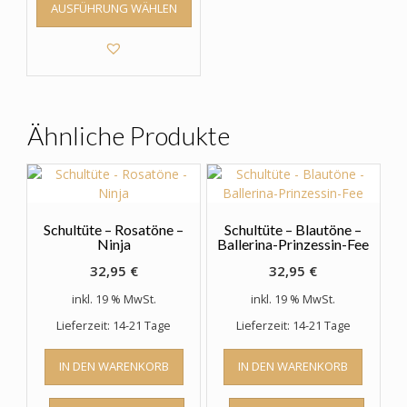
AUSFÜHRUNG WÄHLEN
Produkt
weist
mehrere
Varianten
auf.
Die
Optionen
Ähnliche Produkte
können
auf
der
Produktseite
gewählt
Schultüte – Rosatöne –
Schultüte – Blautöne –
werden
Ninja
Ballerina-Prinzessin-Fee
32,95
€
32,95
€
inkl. 19 % MwSt.
inkl. 19 % MwSt.
Lieferzeit: 14-21 Tage
Lieferzeit: 14-21 Tage
IN DEN WARENKORB
IN DEN WARENKORB