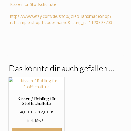
Kissen für Stoffschultüte
https://www.etsy.com/de/shop/JoleoHandmadeShop?
ref=simple-shop-header-name&listing_id=1120897703
Das könnte dir auch gefallen …
Kissen / Rohling für
Stoffschultüte
4,00
€
–
32,00
€
inkl. MwSt.
Dieses