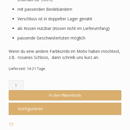
mit passenden Bindebändern
Verschluss ist in doppelter Lager genäht
als Kissen nutzbar (Kissen nicht im Lieferumfang)
passende Geschwistertüten möglich
Wenn du eine andere Farbkombi im Motiv haben möchtest,
z.B. rosanes Schloss, dann schreib uns kurz an.
Lieferzeit: 14-21 Tage
Schultüte
passend
zum
In den Warenkorb
School
Mood
Konfigurieren
-
Leni
–