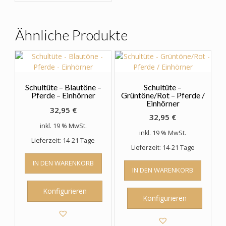
auf.
Die
Optionen
Ähnliche Produkte
können
auf
der
Produktseite
gewählt
Schultüte – Blautöne –
Schultüte –
werden
Pferde – Einhörner
Grüntöne/Rot – Pferde /
Einhörner
32,95
€
32,95
€
inkl. 19 % MwSt.
inkl. 19 % MwSt.
Lieferzeit: 14-21 Tage
Lieferzeit: 14-21 Tage
IN DEN WARENKORB
IN DEN WARENKORB
Konfigurieren
Konfigurieren