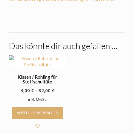
Das könnte dir auch gefallen …
Kissen / Rohling für
Stoffschultüte
4,00
€
–
32,00
€
inkl. MwSt.
Dieses
AUSFÜHRUNG WÄHLEN
Produkt
weist
mehrere
Varianten