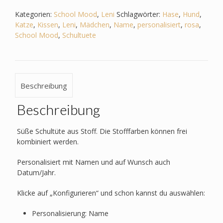
Haustiere
-
Kategorien:
School Mood
,
Leni
Schlagwörter:
Hase
,
Hund
,
Hund
Katze
,
Kissen
,
Leni
,
Mädchen
,
Name
,
personalisiert
,
rosa
,
-
School Mood
,
Schultuete
Katze
-
Hase
Menge
Beschreibung
Beschreibung
Süße Schultüte aus Stoff. Die Stofffarben können frei
kombiniert werden.
Personalisiert mit Namen und auf Wunsch auch
Datum/Jahr.
Klicke auf „Konfigurieren“ und schon kannst du auswählen:
Personalisierung: Name