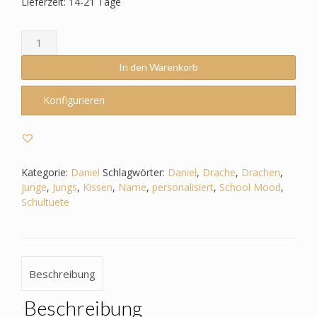
Lieferzeit: 14-21 Tage
Schultüte
passend
zum
In den Warenkorb
School
Mood
Konfigurieren
-
Daniel
-
Drache
-
Kategorie:
Daniel
Schlagwörter:
Daniel
,
Drache
,
Drachen
,
Feuerspuckend
junge
,
Jungs
,
Kissen
,
Name
,
personalisiert
,
School Mood
,
Menge
Schultuete
Beschreibung
Beschreibung