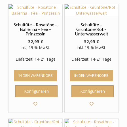
auf
der
Produktseite
gewählt
Schultüte – Rosatöne –
Schultüte –
werden
Ballerina – Fee –
Grüntöne/Rot –
Prinzessin
Unterwasserwelt
32,95
€
32,95
€
inkl. 19 % MwSt.
inkl. 19 % MwSt.
Lieferzeit: 14-21 Tage
Lieferzeit: 14-21 Tage
IN DEN WARENKORB
IN DEN WARENKORB
Konfigurieren
Konfigurieren