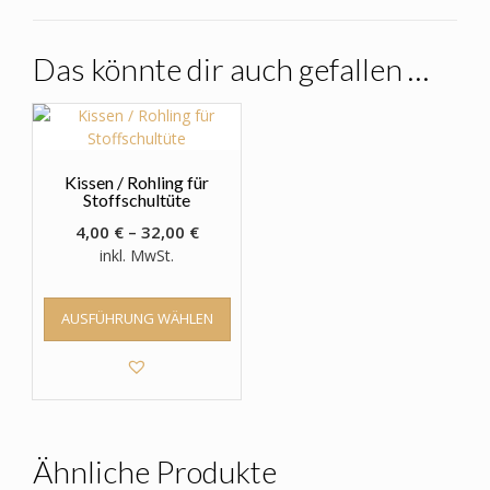
Das könnte dir auch gefallen …
Kissen / Rohling für
Stoffschultüte
4,00
€
–
32,00
€
inkl. MwSt.
Dieses
AUSFÜHRUNG WÄHLEN
Produkt
weist
mehrere
Varianten
auf.
Die
Optionen
Ähnliche Produkte
können