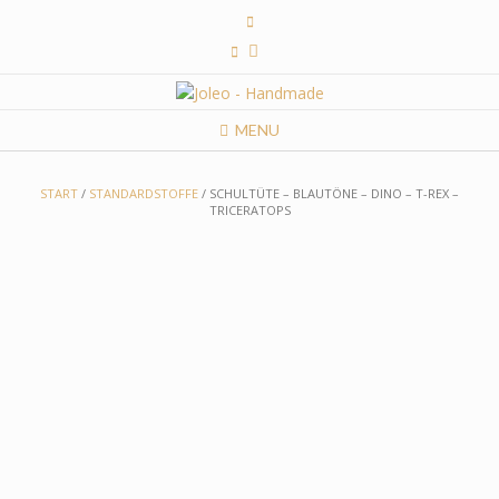
Skip
to
content
MENU
START
/
STANDARDSTOFFE
/ SCHULTÜTE – BLAUTÖNE – DINO – T-REX –
TRICERATOPS