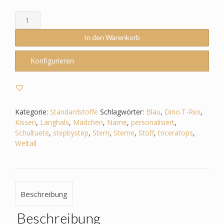
Schultüte
-
Blautöne
In den Warenkorb
-
Dino
Konfigurieren
-
T-
Rex
-
Triceratops
Kategorie:
Standardstoffe
Schlagwörter:
Blau
,
Dino.T-Rex
,
Menge
Kissen
,
Langhals
,
Mädchen
,
Name
,
personalisiert
,
Schultuete
,
stepbystep
,
Stern
,
Sterne
,
Stoff
,
triceratops
,
Weltall
Beschreibung
Beschreibung