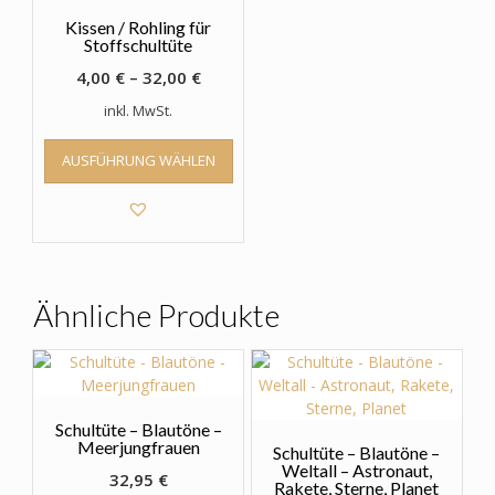
Kissen / Rohling für
Stoffschultüte
4,00
€
–
32,00
€
inkl. MwSt.
Dieses
AUSFÜHRUNG WÄHLEN
Produkt
weist
mehrere
Varianten
auf.
Die
Optionen
Ähnliche Produkte
können
auf
der
Produktseite
gewählt
Schultüte – Blautöne –
werden
Meerjungfrauen
Schultüte – Blautöne –
Weltall – Astronaut,
32,95
€
Rakete, Sterne, Planet