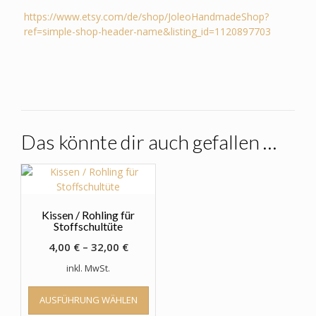
https://www.etsy.com/de/shop/JoleoHandmadeShop?
ref=simple-shop-header-name&listing_id=1120897703
Das könnte dir auch gefallen …
Kissen / Rohling für
Stoffschultüte
4,00
€
–
32,00
€
inkl. MwSt.
Dieses
AUSFÜHRUNG WÄHLEN
Produkt