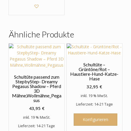
weist
mehrere
Varianten
auf.
Die
Optionen
Ähnliche Produkte
können
auf
der
Produktseite
gewählt
Schultüte –
werden
Grüntöne/Rot –
Haustiere-Hund-Katze-
Schultüte passend zum
Hase
StepbyStep- Dreamy
Pegasus Shadow – Pferd
32,95
€
3D
Mähne,Wollmähne_Pega
inkl. 19 % MwSt.
sus
Lieferzeit: 14-21 Tage
43,95
€
inkl. 19 % MwSt.
Konfigurieren
Lieferzeit: 14-21 Tage