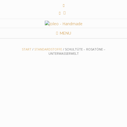
Skip
to
content
MENU
START
/
STANDARDSTOFFE
/ SCHULTÜTE – ROSATÖNE –
UNTERWASSERWELT