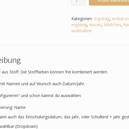
In den Warenkor
passend
zum
Ergobag
Kategorien:
Ergobag
,
Ambärzo
-
ergobag
,
Kissen
,
Mädchen
,
Na
Ambärzonas
wollmähne
–
Einhorn
3D
Mähne,
eibung
Wollmähne,
Pegasus
Menge
 aus Stoff. Die Stofffarben können frei kombiniert werden.
t mit Namen und auf Wunsch auch Datum/Jahr.
nfigurieren“ und schon kannst du auswählen:
sierung: Name
kann auch das Einschulungsdatum, das Jahr, oder Schulkind + Jahr ges
t wählbar (Dropdown)