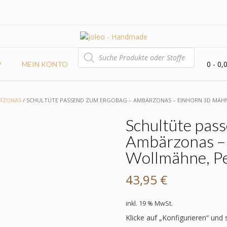
PRODUCTS
SEARCH
0
- 0,
P
MEIN KONTO
RZONAS
/ SCHULTÜTE PASSEND ZUM ERGOBAG – AMBÄRZONAS – EINHORN 3D MÄH
Schultüte pas
Ambärzonas –
Wollmähne, P
43,95
€
inkl. 19 % MwSt.
Klicke auf „Konfigurieren“ und