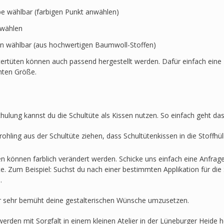
rbe wählbar (farbigen Punkt anwählen)
swählen
en wählbar (aus hochwertigen Baumwoll-Stoffen)
ertüten können auch passend hergestellt werden. Dafür einfach eine 
hten Größe.
hulung kannst du die Schultüte als Kissen nutzen. So einfach geht das
ohling aus der Schultüte ziehen, dass Schultütenkissen in die Stoffh
en können farblich verändert werden. Schicke uns einfach eine Anfra
lte. Zum Beispiel: Suchst du nach einer bestimmten Applikation für die 
.
r sehr bemüht deine gestalterischen Wünsche umzusetzen.
werden mit Sorgfalt in einem kleinen Atelier in der Lüneburger Heide he