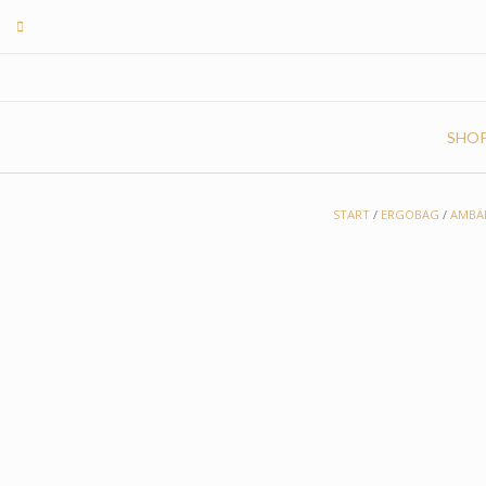
Skip
to
content
SHO
START
/
ERGOBAG
/
AMBÄ