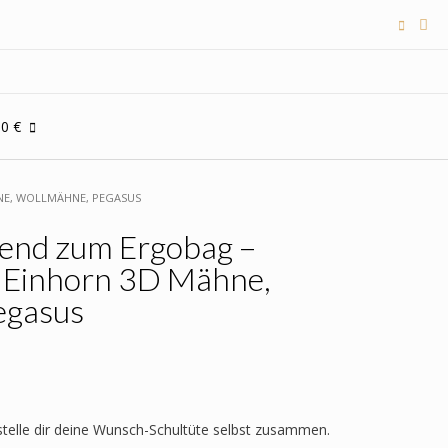
00 €
NE, WOLLMÄHNE, PEGASUS
send zum Ergobag –
 Einhorn 3D Mähne,
egasus
 stelle dir deine Wunsch-Schultüte selbst zusammen.