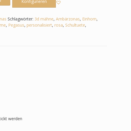
b
Konfigurieren
nas
Schlagwörter:
3d mähne
,
Ambärzonas
,
Einhorn
,
me
,
Pegasus
,
personalisiert
,
rosa
,
Schultuete
,
tickt werden