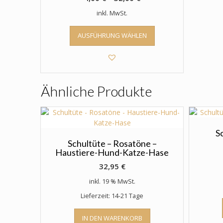
inkl. MwSt.
Dieses
AUSFÜHRUNG WÄHLEN
Produkt
weist
mehrere
Varianten
auf.
Ähnliche Produkte
Die
Optionen
können
auf
der
S
Produktseite
Schultüte – Rosatöne –
Haustiere-Hund-Katze-Hase
gewählt
werden
32,95
€
inkl. 19 % MwSt.
Lieferzeit: 14-21 Tage
IN DEN WARENKORB