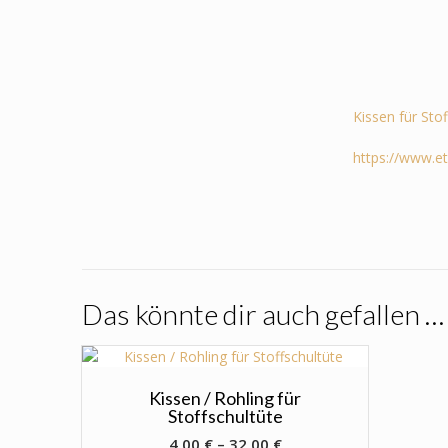
Kissen für Sto
https://www.e
Das könnte dir auch gefallen …
Kissen / Rohling für
Stoffschultüte
4,00
€
–
32,00
€