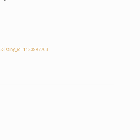
&listing_id=1120897703