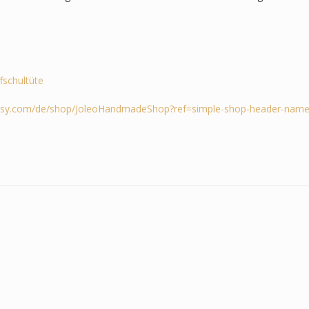
ffschultüte
tsy.com/de/shop/JoleoHandmadeShop?ref=simple-shop-header-name