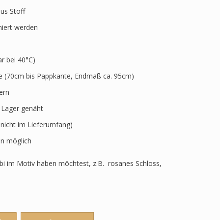
aus Stoff
niert werden
 bei 40°C)
ve (70cm bis Pappkante, Endmaß ca. 95cm)
ern
r Lager genäht
 nicht im Lieferumfang)
n möglich
i im Motiv haben möchtest, z.B. rosanes Schloss,