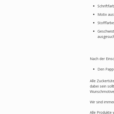
Schriftfa
Motiv au
Stofffarb
Geschwist
ausgesuc
Nach der Einsc
Den Pappr
Alle Zuckertüt
dabei sein sol
Wunschmotive
Wir sind imme
Alle Produkte 