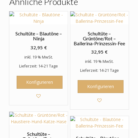
Ähnliche Produkte
können
auf
der
Produktseite
gewählt
Schultüte – Blautöne –
Schultüte –
werden
Ninja
Grüntöne/Rot –
Ballerina-Prinzessin-Fee
32,95
€
32,95
€
inkl. 19 % MwSt.
inkl. 19 % MwSt.
Lieferzeit: 14-21 Tage
Lieferzeit: 14-21 Tage
Konfigurieren
Konfigurieren
Schultüte –