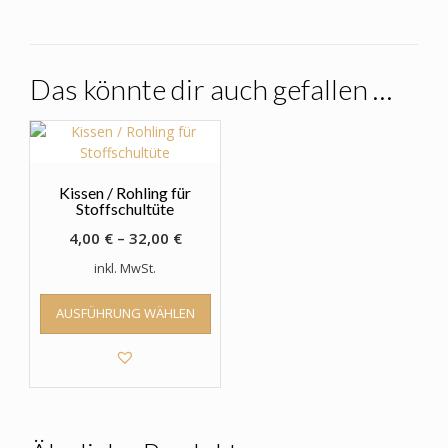
Das könnte dir auch gefallen …
Kissen / Rohling für
Stoffschultüte
4,00
€
–
32,00
€
inkl. MwSt.
Dieses
AUSFÜHRUNG WÄHLEN
Produkt
weist
mehrere
Varianten
auf.
Die
Optionen