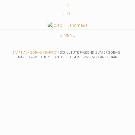
Skip
to
content
MENU
START
/
ERGOBAG
/
BÄRREX
/ SCHULTÜTE PASSEND ZUM ERGOBAG –
BÄRREX – WILDTIERE, PANTHER, TIGER, LÖWE, SCHLANGE, BÄR