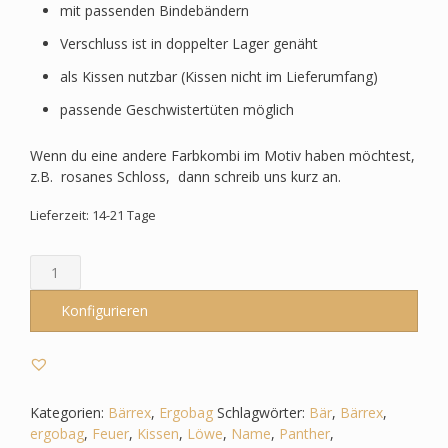
mit passenden Bindebändern
Verschluss ist in doppelter Lager genäht
als Kissen nutzbar (Kissen nicht im Lieferumfang)
passende Geschwistertüten möglich
Wenn du eine andere Farbkombi im Motiv haben möchtest,
z.B. rosanes Schloss, dann schreib uns kurz an.
Lieferzeit: 14-21 Tage
Schultüte
passend
zum
Konfigurieren
Ergobag
-
Bärrex
-
Wildtiere,
Kategorien:
Bärrex
,
Ergobag
Schlagwörter:
Bär
,
Bärrex
,
Panther,
ergobag
,
Feuer
,
Kissen
,
Löwe
,
Name
,
Panther
,