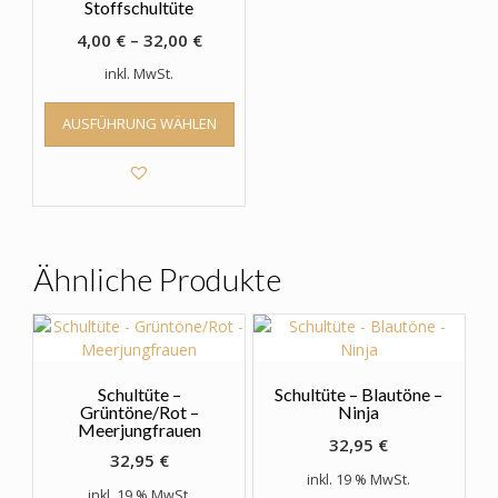
Stoffschultüte
4,00
€
–
32,00
€
inkl. MwSt.
Dieses
AUSFÜHRUNG WÄHLEN
Produkt
weist
mehrere
Varianten
auf.
Die
Optionen
Ähnliche Produkte
können
auf
der
Produktseite
gewählt
Schultüte –
Schultüte – Blautöne –
werden
Grüntöne/Rot –
Ninja
Meerjungfrauen
32,95
€
32,95
€
inkl. 19 % MwSt.
inkl. 19 % MwSt.