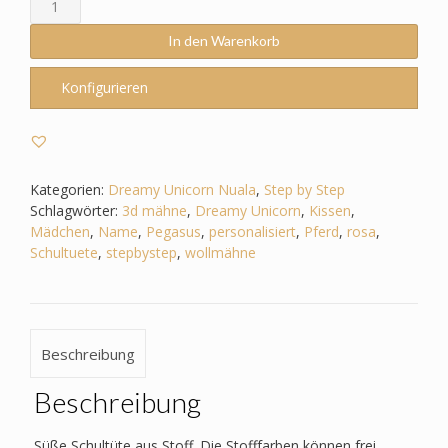
passend
zum
In den Warenkorb
Step
by
Konfigurieren
Step
-
Dreamy
Unicorn–
Pferd
Kategorien:
Dreamy Unicorn Nuala
,
Step by Step
3D
Schlagwörter:
3d mähne
,
Dreamy Unicorn
,
Kissen
,
Mähne,Wollmähne_Pegasus
Mädchen
,
Name
,
Pegasus
,
personalisiert
,
Pferd
,
rosa
,
Menge
Schultuete
,
stepbystep
,
wollmähne
Beschreibung
Beschreibung
Süße Schultüte aus Stoff. Die Stofffarben können frei