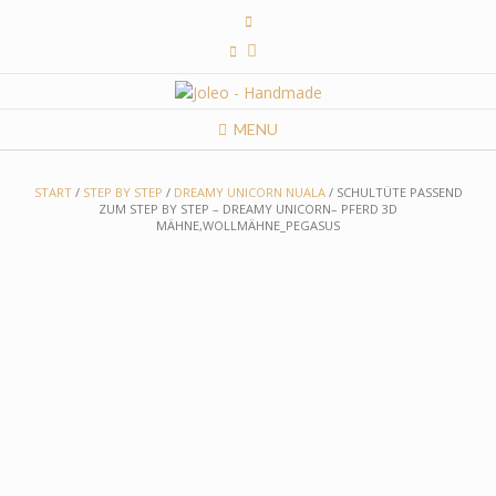
Skip
to
content
MENU
START
/
STEP BY STEP
/
DREAMY UNICORN NUALA
/ SCHULTÜTE PASSEND
ZUM STEP BY STEP – DREAMY UNICORN– PFERD 3D
MÄHNE,WOLLMÄHNE_PEGASUS