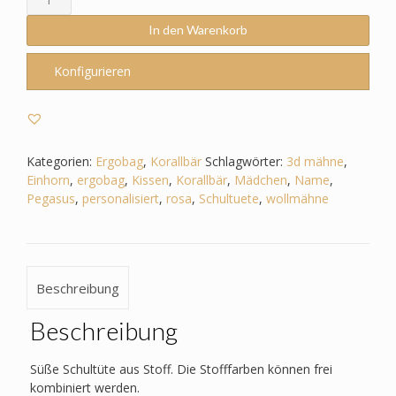
passend
zum
In den Warenkorb
Ergobag
-
Konfigurieren
Korallbär
–
Einhorn
3D
Mähne,Wollmähne_Pegasus
Kategorien:
Ergobag
,
Korallbär
Schlagwörter:
3d mähne
,
Menge
Einhorn
,
ergobag
,
Kissen
,
Korallbär
,
Mädchen
,
Name
,
Pegasus
,
personalisiert
,
rosa
,
Schultuete
,
wollmähne
Beschreibung
Beschreibung
Süße Schultüte aus Stoff. Die Stofffarben können frei
kombiniert werden.