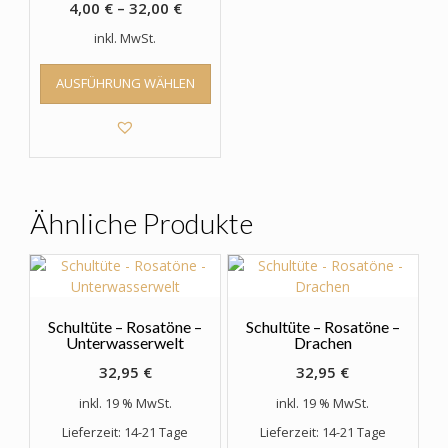
4,00
€
–
32,00
€
inkl. MwSt.
Dieses
AUSFÜHRUNG WÄHLEN
Produkt
weist
mehrere
Varianten
auf.
Die
Optionen
Ähnliche Produkte
können
auf
der
Produktseite
gewählt
Schultüte – Rosatöne –
Schultüte – Rosatöne –
werden
Unterwasserwelt
Drachen
32,95
€
32,95
€
inkl. 19 % MwSt.
inkl. 19 % MwSt.
Lieferzeit: 14-21 Tage
Lieferzeit: 14-21 Tage