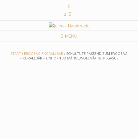
Skip
to
content
MENU
START
/
ERGOBAG
/
KORALLBÄR
/ SCHULTÜTE PASSEND ZUM ERGOBAG
– KORALLBÄR – EINHORN 3D MÄHNE,WOLLMÄHNE_PEGASUS