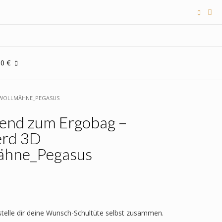
00 €
E,WOLLMÄHNE_PEGASUS
send zum Ergobag –
erd 3D
ähne_Pegasus
 stelle dir deine Wunsch-Schultüte selbst zusammen.