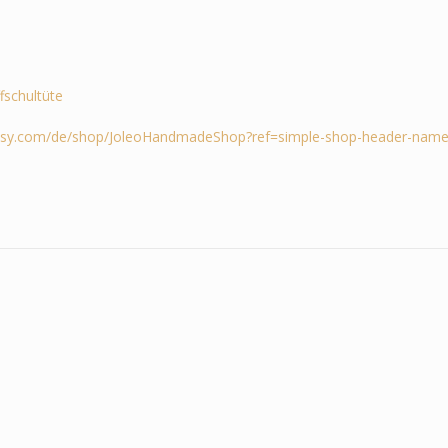
ffschultüte
tsy.com/de/shop/JoleoHandmadeShop?ref=simple-shop-header-name