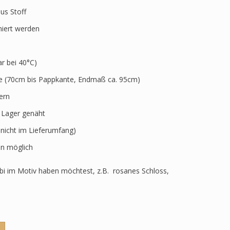
aus Stoff
niert werden
 bei 40°C)
ve (70cm bis Pappkante, Endmaß ca. 95cm)
ern
r Lager genäht
 nicht im Lieferumfang)
n möglich
i im Motiv haben möchtest, z.B. rosanes Schloss,