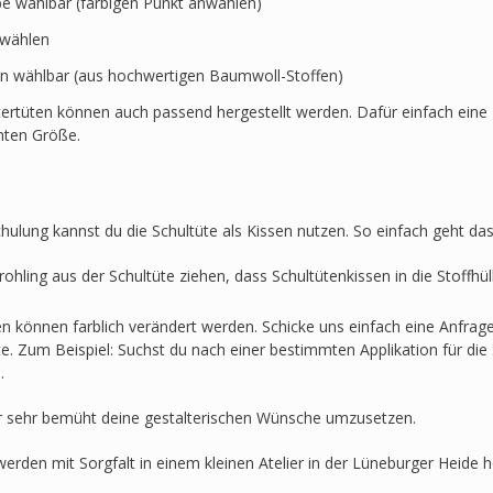
rbe wählbar (farbigen Punkt anwählen)
swählen
en wählbar (aus hochwertigen Baumwoll-Stoffen)
ertüten können auch passend hergestellt werden. Dafür einfach eine 
hten Größe.
hulung kannst du die Schultüte als Kissen nutzen. So einfach geht das
ohling aus der Schultüte ziehen, dass Schultütenkissen in die Stoffh
en können farblich verändert werden. Schicke uns einfach eine Anfra
lte. Zum Beispiel: Suchst du nach einer bestimmten Applikation für die 
.
r sehr bemüht deine gestalterischen Wünsche umzusetzen.
werden mit Sorgfalt in einem kleinen Atelier in der Lüneburger Heide he