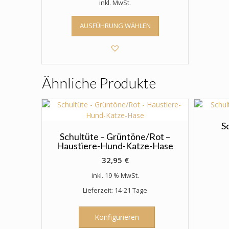
inkl. MwSt.
Dieses
AUSFÜHRUNG WÄHLEN
Produkt
weist
mehrere
Varianten
auf.
Ähnliche Produkte
Die
Optionen
können
auf
der
S
Produktseite
Schultüte – Grüntöne/Rot –
Haustiere-Hund-Katze-Hase
gewählt
werden
32,95
€
inkl. 19 % MwSt.
Lieferzeit: 14-21 Tage
Konfigurieren