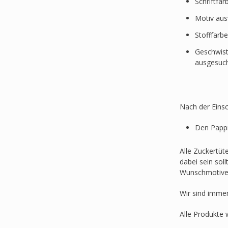
Schriftfa
Motiv au
Stofffarb
Geschwist
ausgesuc
Nach der Einsc
Den Pappr
Alle Zuckertüt
dabei sein sol
Wunschmotive
Wir sind imme
Alle Produkte 