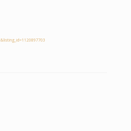
&listing_id=1120897703