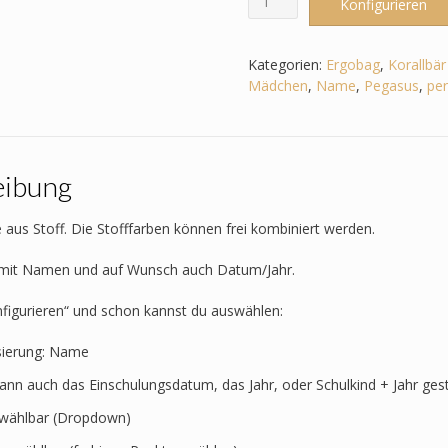
Konfigurieren
passend
zum
Ergobag
Kategorien:
Ergobag
,
Korallbär
-
Mädchen
,
Name
,
Pegasus
,
per
Korallbär
–
Pferd
3D
eibung
Mähne,Wollmähne_Pegasus
Menge
 aus Stoff. Die Stofffarben können frei kombiniert werden.
t mit Namen und auf Wunsch auch Datum/Jahr.
nfigurieren“ und schon kannst du auswählen:
sierung: Name
kann auch das Einschulungsdatum, das Jahr, oder Schulkind + Jahr ges
t wählbar (Dropdown)