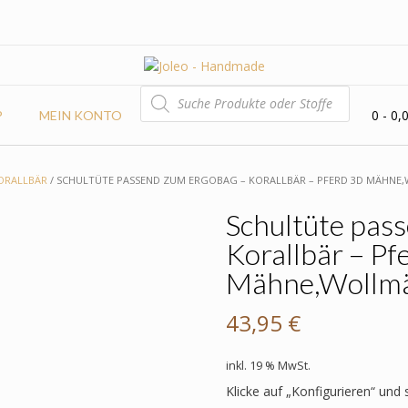
PRODUCTS
SEARCH
0
- 0,
P
MEIN KONTO
ORALLBÄR
/ SCHULTÜTE PASSEND ZUM ERGOBAG – KORALLBÄR – PFERD 3D MÄHN
Schultüte pas
Korallbär – Pf
Mähne,Wollm
43,95
€
inkl. 19 % MwSt.
Klicke auf „Konfigurieren“ und