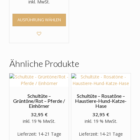
inkl. MwSt.
Dieses
AUSFÜHRUNG WÄHLEN
Produkt
weist
mehrere
Varianten
auf.
Die
Optionen
Ähnliche Produkte
können
auf
der
Produktseite
gewählt
Schultüte –
Schultüte – Rosatöne –
werden
Grüntöne/Rot – Pferde /
Haustiere-Hund-Katze-
Einhörner
Hase
32,95
€
32,95
€
inkl. 19 % MwSt.
inkl. 19 % MwSt.
Lieferzeit: 14-21 Tage
Lieferzeit: 14-21 Tage