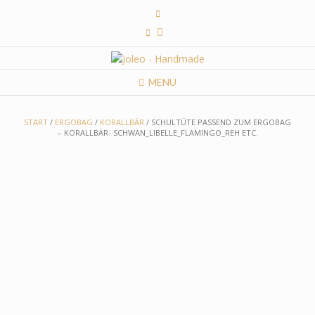
Skip
to
content
MENU
START
/
ERGOBAG
/
KORALLBÄR
/ SCHULTÜTE PASSEND ZUM ERGOBAG
– KORALLBÄR- SCHWAN_LIBELLE_FLAMINGO_REH ETC.