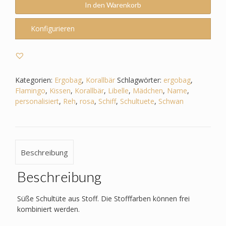
zum
In den Warenkorb
Ergobag
-
Konfigurieren
Korallbär-
Schwan_Libelle_Flamingo_Reh
etc.
Menge
Kategorien:
Ergobag
,
Korallbär
Schlagwörter:
ergobag
,
Flamingo
,
Kissen
,
Korallbär
,
Libelle
,
Mädchen
,
Name
,
personalisiert
,
Reh
,
rosa
,
Schiff
,
Schultuete
,
Schwan
Beschreibung
Beschreibung
Süße Schultüte aus Stoff. Die Stofffarben können frei
kombiniert werden.