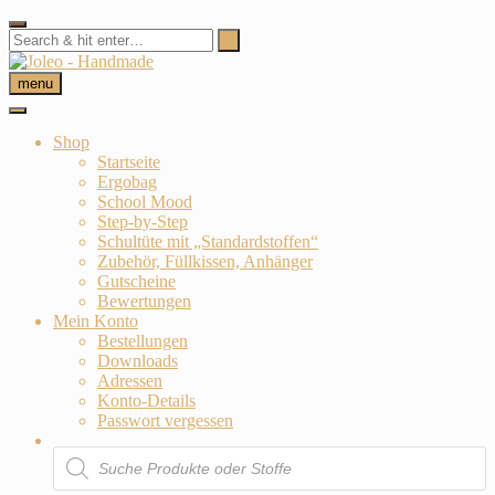
Skip
to
content
menu
Shop
Startseite
Ergobag
School Mood
Step-by-Step
Schultüte mit „Standardstoffen“
Zubehör, Füllkissen, Anhänger
Gutscheine
Bewertungen
Mein Konto
Bestellungen
Downloads
Adressen
Konto-Details
Passwort vergessen
Products
search