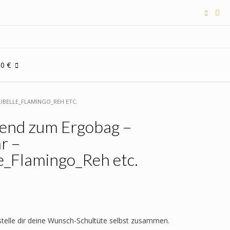
00 €
IBELLE_FLAMINGO_REH ETC.
send zum Ergobag –
r –
e_Flamingo_Reh etc.
 stelle dir deine Wunsch-Schultüte selbst zusammen.