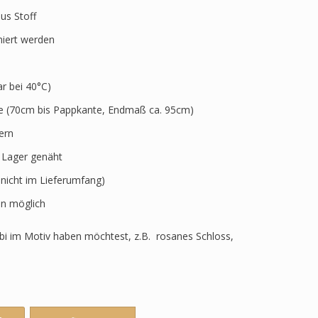
aus Stoff
niert werden
 bei 40°C)
ve (70cm bis Pappkante, Endmaß ca. 95cm)
ern
r Lager genäht
 nicht im Lieferumfang)
n möglich
i im Motiv haben möchtest, z.B. rosanes Schloss,