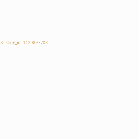
&listing_id=1120897703