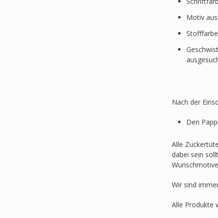
Schriftfa
Motiv au
Stofffarb
Geschwist
ausgesuc
Nach der Einsc
Den Pappr
Alle Zuckertüt
dabei sein sol
Wunschmotive
Wir sind imme
Alle Produkte 