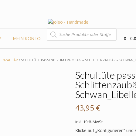
PRODUCTS
SEARCH
0
- 0,
P
MEIN KONTO
TENZAUBÄR
/ SCHULTÜTE PASSEND ZUM ERGOBAG – SCHLITTENZAUBÄR – SCHWAN_L
Schultüte pas
Schlittenzaubä
Schwan_Libell
43,95
€
inkl. 19 % MwSt.
Klicke auf „Konfigurieren“ und