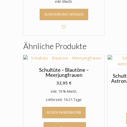
inkl. MwSt.
Dieses
AUSFÜHRUNG WÄHLEN
Produkt
weist
mehrere
Varianten
auf.
Ähnliche Produkte
Die
Optionen
können
auf
der
Schultüte – Blautöne –
Meerjungfrauen
Produktseite
Schult
Astrona
gewählt
32,95
€
werden
inkl. 19 % MwSt.
Lieferzeit: 14-21 Tage
IN DEN WARENKORB