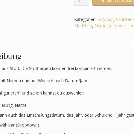
In den Warenkor
passend
zum
Ergobag
Kategorien:
Ergobag
,
Schlitten
-
Mädchen
,
Name
,
personalisier
Schlittenzaubär
-
Schwan_Libelle_Flamingo_Reh
etc.
eibung
Menge
 aus Stoff. Die Stofffarben können frei kombiniert werden.
t mit Namen und auf Wunsch auch Datum/Jahr.
nfigurieren“ und schon kannst du auswählen:
sierung: Name
kann auch das Einschulungsdatum, das Jahr, oder Schulkind + Jahr ges
t wählbar (Dropdown)