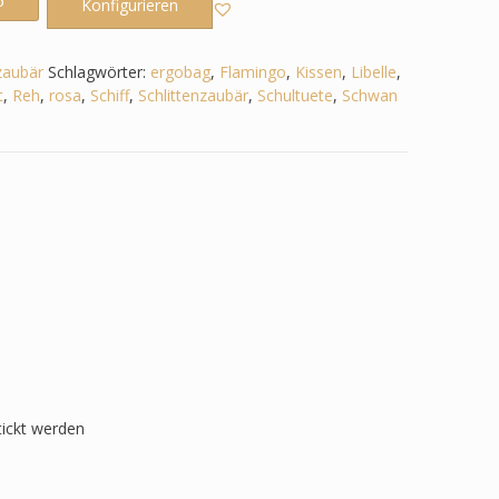
b
Konfigurieren
zaubär
Schlagwörter:
ergobag
,
Flamingo
,
Kissen
,
Libelle
,
t
,
Reh
,
rosa
,
Schiff
,
Schlittenzaubär
,
Schultuete
,
Schwan
tickt werden