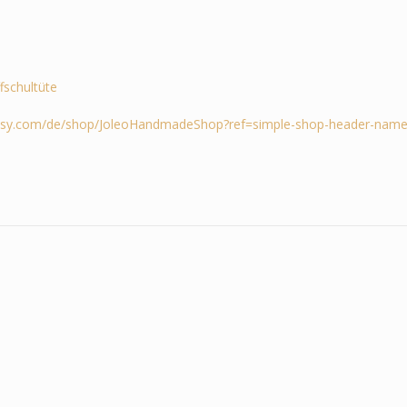
ffschultüte
tsy.com/de/shop/JoleoHandmadeShop?ref=simple-shop-header-name