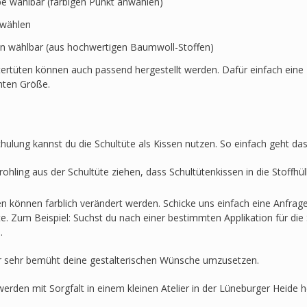
rbe wählbar (farbigen Punkt anwählen)
swählen
en wählbar (aus hochwertigen Baumwoll-Stoffen)
ertüten können auch passend hergestellt werden. Dafür einfach eine 
hten Größe.
hulung kannst du die Schultüte als Kissen nutzen. So einfach geht das
ohling aus der Schultüte ziehen, dass Schultütenkissen in die Stoffh
en können farblich verändert werden. Schicke uns einfach eine Anfra
lte. Zum Beispiel: Suchst du nach einer bestimmten Applikation für die 
.
r sehr bemüht deine gestalterischen Wünsche umzusetzen.
werden mit Sorgfalt in einem kleinen Atelier in der Lüneburger Heide he