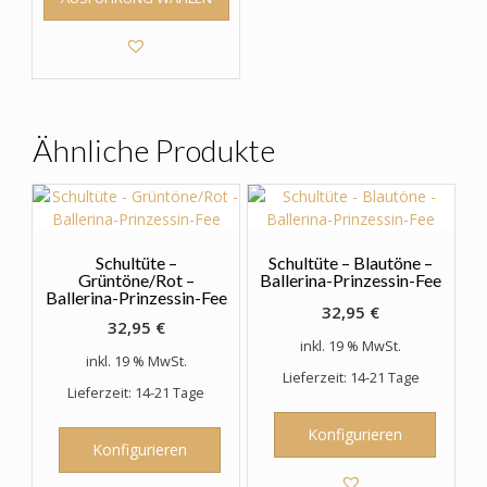
Produkt
weist
mehrere
Varianten
auf.
Die
Optionen
Ähnliche Produkte
können
auf
der
Produktseite
gewählt
Schultüte –
Schultüte – Blautöne –
werden
Grüntöne/Rot –
Ballerina-Prinzessin-Fee
Ballerina-Prinzessin-Fee
32,95
€
32,95
€
inkl. 19 % MwSt.
inkl. 19 % MwSt.
Lieferzeit: 14-21 Tage
Lieferzeit: 14-21 Tage
Konfigurieren
Konfigurieren