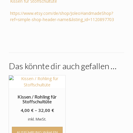
Kissen für Stoffschultüte
https://www.etsy.com/de/shop/JoleoHandmadeShop?
ref=simple-shop-header-name&listing_id=1120897703
Das könnte dir auch gefallen …
Kissen / Rohling für
Stoffschultüte
4,00
€
–
32,00
€
inkl. MwSt.
Dieses
AUSFÜHRUNG WÄHLEN