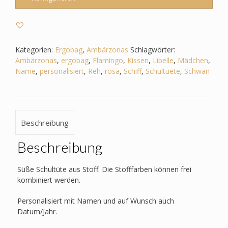
Ergobag
-
Ambärzonas
-
Schwan_Libelle_Flamingo_Reh
Kategorien:
Ergobag
,
Ambärzonas
Schlagwörter:
etc.
Ambärzonas
,
ergobag
,
Flamingo
,
Kissen
,
Libelle
,
Mädchen
,
Menge
Name
,
personalisiert
,
Reh
,
rosa
,
Schiff
,
Schultuete
,
Schwan
Beschreibung
Beschreibung
Süße Schultüte aus Stoff. Die Stofffarben können frei
kombiniert werden.
Personalisiert mit Namen und auf Wunsch auch
Datum/Jahr.