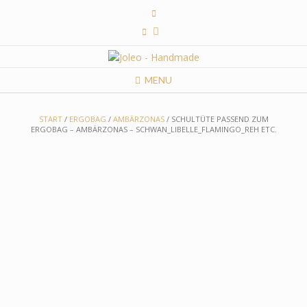
Skip
to
content
MENU
START
/
ERGOBAG
/
AMBÄRZONAS
/ SCHULTÜTE PASSEND ZUM
ERGOBAG – AMBÄRZONAS – SCHWAN_LIBELLE_FLAMINGO_REH ETC.