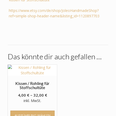
https://www.etsy.com/de/shop/JoleoHandmadeShop?
ref=simple-shop-header-name&listing_id=1120897703
Das könnte dir auch gefallen …
Kissen / Rohling für
Stoffschultüte
4,00
€
–
32,00
€
inkl. MwSt.
Dieses
AUSFÜHRUNG WÄHLEN