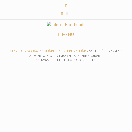
Skip
to
content
MENU
START
/
ERGOBAG
/
CINBÄRELLA / STERNZAUBÄR
/ SCHULTÜTE PASSEND
ZUM ERGOBAG – CINBÄRELLA, STERNZAUBÄR –
SCHWAN_LIBELLE_FLAMINGO_REH ETC.