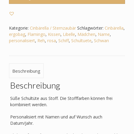
Cinbärella,
Sternzaubär
-
Schwan_Libelle_Flamingo_Reh
etc.
Kategorie:
Cinbärella / Sternzaubär
Schlagwörter:
Cinbärella
,
Menge
ergobag
,
Flamingo
,
Kissen
,
Libelle
,
Mädchen
,
Name
,
personalisiert
,
Reh
,
rosa
,
Schiff
,
Schultuete
,
Schwan
Beschreibung
Beschreibung
Süße Schultüte aus Stoff. Die Stofffarben können frei
kombiniert werden.
Personalisiert mit Namen und auf Wunsch auch
Datum/Jahr.