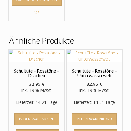
Produkt
weist
mehrere
Varianten
auf.
Die
Optionen
Ähnliche Produkte
können
auf
der
Produktseite
gewählt
Schultüte – Rosatöne –
Schultüte – Rosatöne –
werden
Drachen
Unterwasserwelt
32,95
€
32,95
€
inkl. 19 % MwSt.
inkl. 19 % MwSt.
Lieferzeit: 14-21 Tage
Lieferzeit: 14-21 Tage
IN DEN WARENKORB
IN DEN WARENKORB