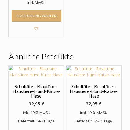
inkl. MwSt.
Dieses
AUSFÜHRUNG WÄHLEN
Produkt
weist
mehrere
Varianten
auf.
Die
Optionen
Ähnliche Produkte
können
auf
der
Produktseite
gewählt
Schultüte – Blautöne –
Schultüte – Rosatöne –
werden
Haustiere-Hund-Katze-
Haustiere-Hund-Katze-
Hase
Hase
32,95
€
32,95
€
inkl. 19 % MwSt.
inkl. 19 % MwSt.
Lieferzeit: 14-21 Tage
Lieferzeit: 14-21 Tage