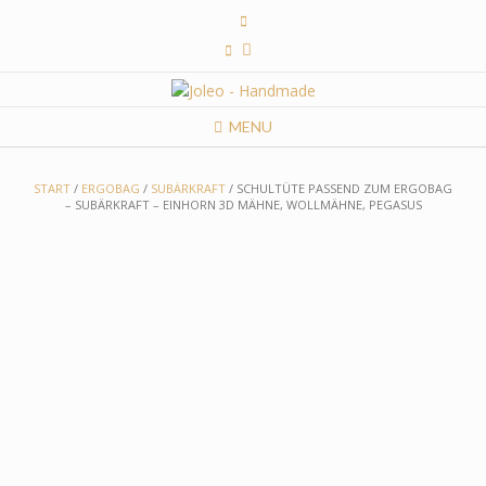
Skip
to
content
MENU
START
/
ERGOBAG
/
SUBÄRKRAFT
/ SCHULTÜTE PASSEND ZUM ERGOBAG
– SUBÄRKRAFT – EINHORN 3D MÄHNE, WOLLMÄHNE, PEGASUS