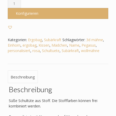
Schultüte
passend
zum
Konfigurieren
Ergobag
-
Subärkraft
–
Einhorn
Kategorien:
Ergobag
,
Subärkraft
Schlagwörter:
3d mähne
,
3D
Einhorn
,
ergobag
,
Kissen
,
Mädchen
,
Name
,
Pegasus
,
Mähne,
personalisiert
,
rosa
,
Schultuete
,
Subärkraft
,
wollmähne
Wollmähne,
Pegasus
Menge
Beschreibung
Beschreibung
Süße Schultüte aus Stoff. Die Stofffarben können frei
kombiniert werden.