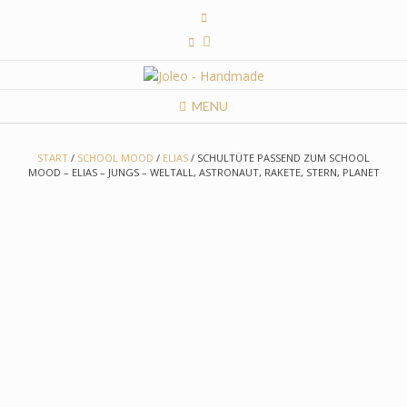
Skip
to
content
MENU
START
/
SCHOOL MOOD
/
ELIAS
/ SCHULTÜTE PASSEND ZUM SCHOOL
MOOD – ELIAS – JUNGS – WELTALL, ASTRONAUT, RAKETE, STERN, PLANET