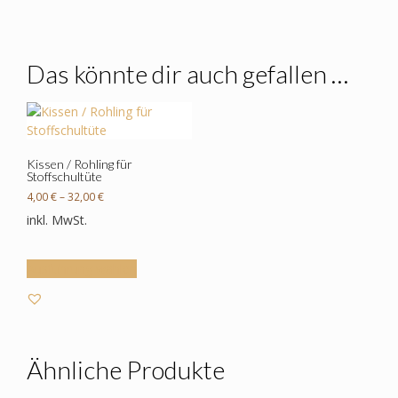
Das könnte dir auch gefallen …
Kissen / Rohling für
Stoffschultüte
4,00
€
–
32,00
€
inkl. MwSt.
Dieses
Ausführung wählen
Produkt
weist
mehrere
Varianten
auf.
Ähnliche Produkte
Die
Optionen