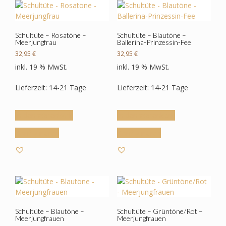
können
auf
der
Produktseite
Schultüte – Rosatöne –
Schultüte – Blautöne –
Meerjungfrau
Ballerina-Prinzessin-Fee
gewählt
32,95
€
32,95
€
werden
inkl. 19 % MwSt.
inkl. 19 % MwSt.
Lieferzeit: 14-21 Tage
Lieferzeit: 14-21 Tage
In den Warenkorb
In den Warenkorb
Konfigurieren
Konfigurieren
Schultüte – Blautöne –
Schultüte – Grüntöne/Rot –
Meerjungfrauen
Meerjungfrauen