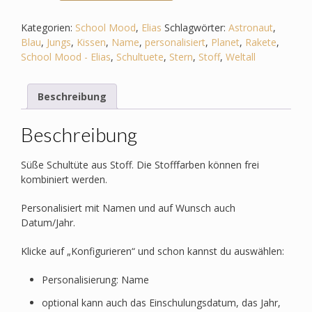
zum
School
Kategorien:
School Mood
,
Elias
Schlagwörter:
Astronaut
,
Mood
Blau
,
Jungs
,
Kissen
,
Name
,
personalisiert
,
Planet
,
Rakete
,
-
School Mood - Elias
,
Schultuete
,
Stern
,
Stoff
,
Weltall
Elias
-
Beschreibung
Jungs
-
Weltall,
Beschreibung
Astronaut,
Rakete,
Süße Schultüte aus Stoff. Die Stofffarben können frei
Stern,
kombiniert werden.
Planet
Menge
Personalisiert mit Namen und auf Wunsch auch
Datum/Jahr.
Klicke auf „Konfigurieren“ und schon kannst du auswählen:
Personalisierung: Name
optional kann auch das Einschulungsdatum, das Jahr,