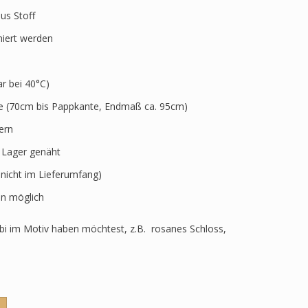
aus Stoff
niert werden
 bei 40°C)
ve (70cm bis Pappkante, Endmaß ca. 95cm)
ern
r Lager genäht
 nicht im Lieferumfang)
n möglich
i im Motiv haben möchtest, z.B. rosanes Schloss,