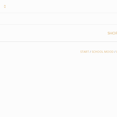
Skip
to
content
SHO
START
/
SCHOOL MOOD
/