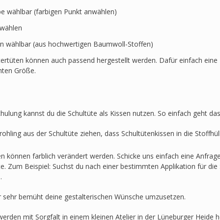
rbe wählbar (farbigen Punkt anwählen)
swählen
en wählbar (aus hochwertigen Baumwoll-Stoffen)
ertüten können auch passend hergestellt werden. Dafür einfach eine 
hten Größe.
hulung kannst du die Schultüte als Kissen nutzen. So einfach geht das
ohling aus der Schultüte ziehen, dass Schultütenkissen in die Stoffh
en können farblich verändert werden. Schicke uns einfach eine Anfra
lte. Zum Beispiel: Suchst du nach einer bestimmten Applikation für die 
.
r sehr bemüht deine gestalterischen Wünsche umzusetzen.
werden mit Sorgfalt in einem kleinen Atelier in der Lüneburger Heide he