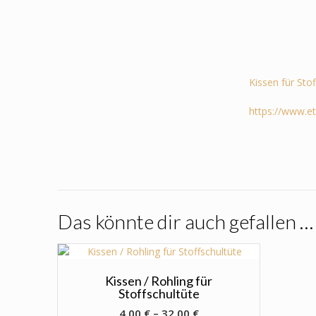
Kissen für Sto
https://www.e
Das könnte dir auch gefallen …
Kissen / Rohling für
Stoffschultüte
4,00
€
–
32,00
€