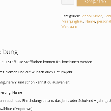
Konfigurieren
passend
zum
School
Kategorien:
School Mood
,
Leni
Mood
Meerjungfrau
,
Name
,
personali
-
Weltraum
Leni
–
Weltall
-
eibung
Rakete
-
Astronaut
 aus Stoff. Die Stofffarben können frei kombiniert werden.
-
Sterne
t mit Namen und auf Wunsch auch Datum/Jahr.
-
Planet
nfigurieren“ und schon kannst du auswählen:
Menge
sierung: Name
kann auch das Einschulungsdatum, das Jahr, oder Schulkind + Jahr ges
t wählbar (Dropdown)