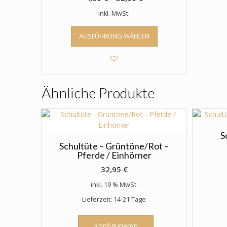
inkl. MwSt.
Dieses
AUSFÜHRUNG WÄHLEN
Produkt
weist
mehrere
Varianten
auf.
Ähnliche Produkte
Die
Optionen
können
auf
der
S
Produktseite
Schultüte – Grüntöne/Rot –
Pferde / Einhörner
gewählt
werden
32,95
€
inkl. 19 % MwSt.
Lieferzeit: 14-21 Tage
Konfigurieren