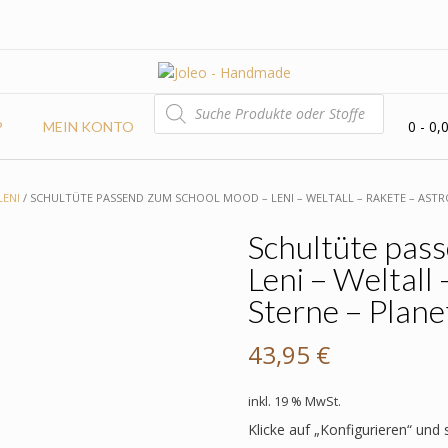
PRODUCTS
SEARCH
0
- 0,
P
MEIN KONTO
LENI
/ SCHULTÜTE PASSEND ZUM SCHOOL MOOD – LENI – WELTALL – RAKETE – ASTR
Schultüte pas
Leni – Weltall
Sterne – Plane
43,95
€
inkl. 19 % MwSt.
Klicke auf „Konfigurieren“ und