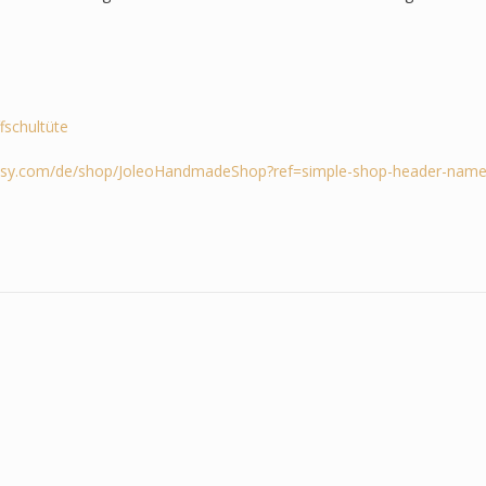
ffschultüte
tsy.com/de/shop/JoleoHandmadeShop?ref=simple-shop-header-name