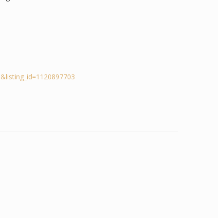
&listing_id=1120897703