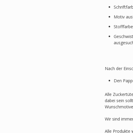
Schriftfa
Motiv au
Stofffarb
Geschwist
ausgesuc
Nach der Einsc
Den Pappr
Alle Zuckertüt
dabei sein sol
Wunschmotive
Wir sind imme
Alle Produkte 