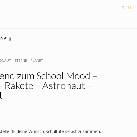
00 €
ONAUT – STERNE – PLANET
send zum School Mood –
 – Rakete – Astronaut –
t
 stelle dir deine Wunsch-Schultüte selbst zusammen.