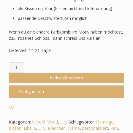
als Kissen nutzbar (Kissen nicht im Lieferumfang)
passende Geschwistertüten möglich
Wenn du eine andere Farbkombi im Motiv haben möchtest,
z.B. rosanes Schloss, dann schreib uns kurz an.
Lieferzeit: 14-21 Tage
Schultüte
passend
zum
In den Warenkorb
School
Mood
Konfigurieren
-
Lilly
-
Schwan_Libelle_Flamingo_Reh
etc.
Kategorien:
School Mood
,
Lilly
Schlagwörter:
Flamingo
,
Menge
Kissen
,
Libelle
,
Lilly
,
Mädchen
,
Name
,
personalisiert
,
Reh
,