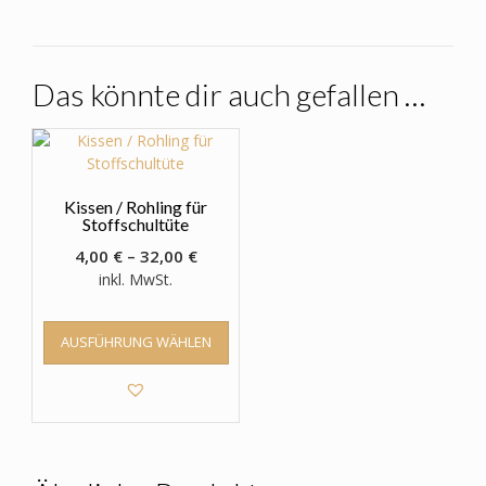
Das könnte dir auch gefallen …
Kissen / Rohling für
Stoffschultüte
4,00
€
–
32,00
€
inkl. MwSt.
Dieses
AUSFÜHRUNG WÄHLEN
Produkt
weist
mehrere
Varianten
auf.
Die
Optionen