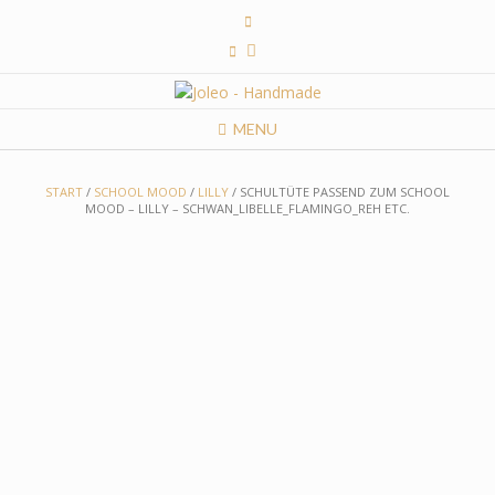
Skip
to
content
MENU
START
/
SCHOOL MOOD
/
LILLY
/ SCHULTÜTE PASSEND ZUM SCHOOL
MOOD – LILLY – SCHWAN_LIBELLE_FLAMINGO_REH ETC.