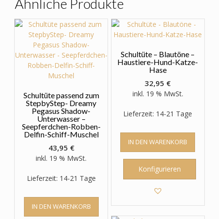
Ähnliche Produkte
können
auf
der
Produktseite
gewählt
Schultüte – Blautöne –
werden
Haustiere-Hund-Katze-
Hase
32,95
€
inkl. 19 % MwSt.
Schultüte passend zum
StepbyStep- Dreamy
Pegasus Shadow-
Lieferzeit: 14-21 Tage
Unterwasser –
Seepferdchen-Robben-
Delfin-Schiff-Muschel
IN DEN WARENKORB
43,95
€
inkl. 19 % MwSt.
Konfigurieren
Lieferzeit: 14-21 Tage
IN DEN WARENKORB