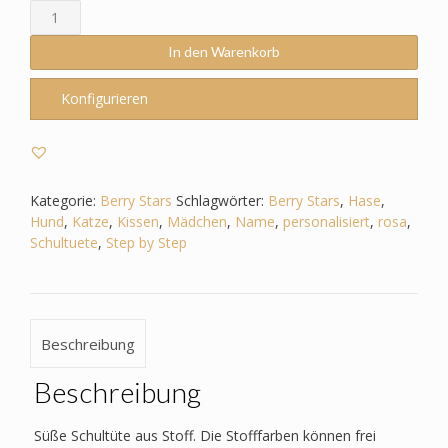
Schultüte
passend
zum
In den Warenkorb
Step
by
Konfigurieren
Step
-
Berry
Stars
–
Kategorie:
Berry Stars
Schlagwörter:
Berry Stars
,
Hase
,
Haustiere
Hund
,
Katze
,
Kissen
,
Mädchen
,
Name
,
personalisiert
,
rosa
,
-
Schultuete
,
Step by Step
Hund
-
Katze
-
Beschreibung
Hase
Menge
Beschreibung
Süße Schultüte aus Stoff. Die Stofffarben können frei