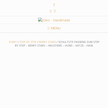
Skip
to
content
MENU
START
/
STEP BY STEP
/
BERRY STARS
/ SCHULTÜTE PASSEND ZUM STEP
BY STEP – BERRY STARS – HAUSTIERE – HUND – KATZE – HASE