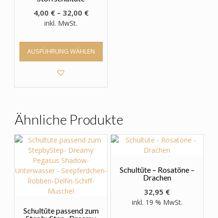
4,00
€
–
32,00
€
inkl. MwSt.
Dieses
AUSFÜHRUNG WÄHLEN
Produkt
weist
mehrere
Varianten
auf.
Die
Optionen
Ähnliche Produkte
können
auf
der
Produktseite
gewählt
Schultüte – Rosatöne –
werden
Drachen
32,95
€
inkl. 19 % MwSt.
Schultüte passend zum