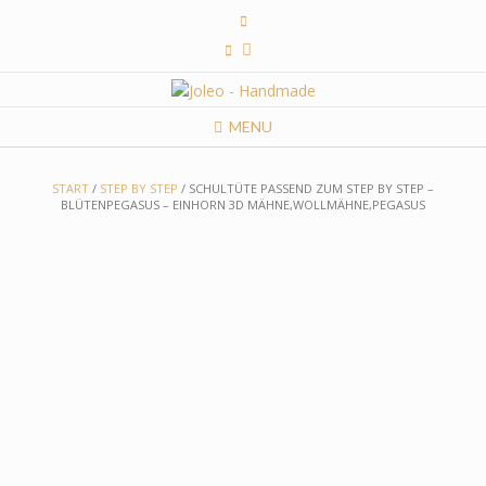
Skip
to
content
MENU
START
/
STEP BY STEP
/ SCHULTÜTE PASSEND ZUM STEP BY STEP –
BLÜTENPEGASUS – EINHORN 3D MÄHNE,WOLLMÄHNE,PEGASUS