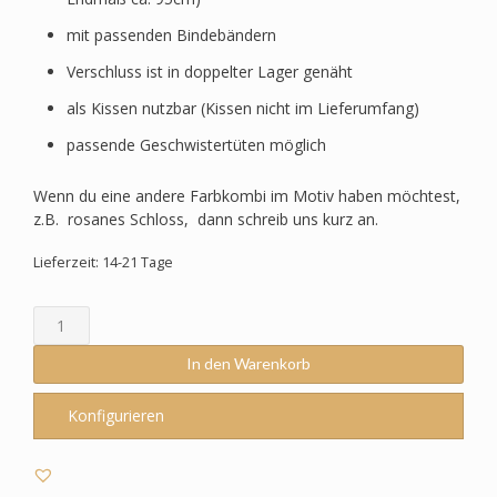
mit passenden Bindebändern
Verschluss ist in doppelter Lager genäht
als Kissen nutzbar (Kissen nicht im Lieferumfang)
passende Geschwistertüten möglich
Wenn du eine andere Farbkombi im Motiv haben möchtest,
z.B. rosanes Schloss, dann schreib uns kurz an.
Lieferzeit: 14-21 Tage
Schultüte
passend
zum
In den Warenkorb
Step
by
Konfigurieren
Step
-
Blütenpegasus