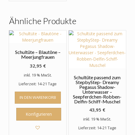
auf.
Die
Optionen
Ähnliche Produkte
können
auf
der
Produktseite
gewählt
Schultüte – Blautöne –
werden
Meerjungfrauen
32,95
€
inkl. 19 % MwSt.
Schultüte passend zum
StepbyStep- Dreamy
Lieferzeit: 14-21 Tage
Pegasus Shadow-
Unterwasser –
Seepferdchen-Robben-
IN DEN WARENKORB
Delfin-Schiff-Muschel
43,95
€
Konfigurieren
inkl. 19 % MwSt.
Lieferzeit: 14-21 Tage