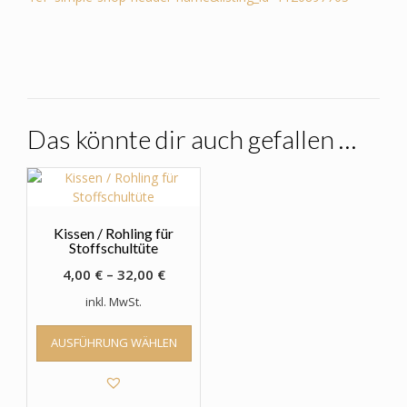
Das könnte dir auch gefallen …
Kissen / Rohling für
Stoffschultüte
4,00
€
–
32,00
€
inkl. MwSt.
Dieses
AUSFÜHRUNG WÄHLEN
Produkt
weist
mehrere
Varianten