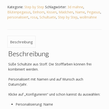
-
Einhorn
Kategorie:
Step by Step
Schlagwörter:
3d mähne
,
3D
Blütenpegasus
,
Einhorn
,
Kissen
,
Mädchen
,
Name
,
Pegasus
,
Mähne,Wollmähne,Pegasus
personalisiert
,
rosa
,
Schultuete
,
Step by Step
,
wollmähne
Menge
Beschreibung
Beschreibung
Süße Schultüte aus Stoff. Die Stofffarben können frei
kombiniert werden.
Personalisiert mit Namen und auf Wunsch auch
Datum/Jahr.
Klicke auf „Konfigurieren“ und schon kannst du auswählen:
Personalisierung: Name