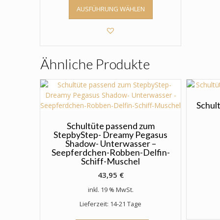
Dieses
AUSFÜHRUNG WÄHLEN
Produkt
weist
mehrere
Varianten
auf.
Ähnliche Produkte
Die
Optionen
können
auf
der
Schult
Produktseite
gewählt
Schultüte passend zum
StepbyStep- Dreamy Pegasus
werden
Shadow- Unterwasser –
Seepferdchen-Robben-Delfin-
Schiff-Muschel
43,95
€
inkl. 19 % MwSt.
Lieferzeit: 14-21 Tage