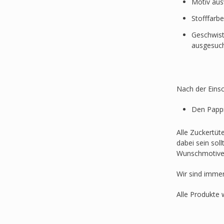
Motiv au
Stofffarb
Geschwist
ausgesuc
Nach der Einsc
Den Pappr
Alle Zuckertüt
dabei sein sol
Wunschmotive
Wir sind imme
Alle Produkte 