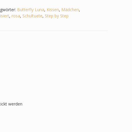
agwörter:
Butterfly Luna
,
Kissen
,
Mädchen
,
siert
,
rosa
,
Schultuete
,
Step by Step
tickt werden