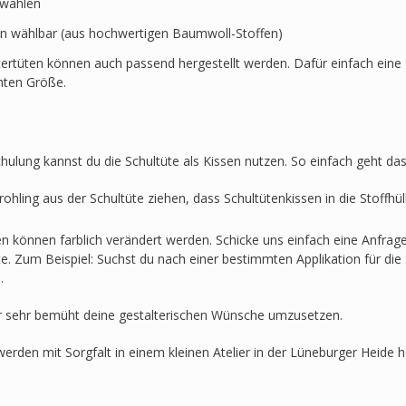
swählen
en wählbar (aus hochwertigen Baumwoll-Stoffen)
ertüten können auch passend hergestellt werden. Dafür einfach eine 
hten Größe.
hulung kannst du die Schultüte als Kissen nutzen. So einfach geht das
ohling aus der Schultüte ziehen, dass Schultütenkissen in die Stoffh
en können farblich verändert werden. Schicke uns einfach eine Anfra
lte. Zum Beispiel: Suchst du nach einer bestimmten Applikation für die 
.
r sehr bemüht deine gestalterischen Wünsche umzusetzen.
werden mit Sorgfalt in einem kleinen Atelier in der Lüneburger Heide he