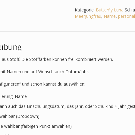
zum
Step
Kategorie:
Butterfly Luna
Schl
by
Meerjungfrau
,
Name
,
personali
Step
-
Butterfly
Luna
eibung
–
Meerjungfrau
Menge
 aus Stoff. Die Stofffarben können frei kombiniert werden.
t mit Namen und auf Wunsch auch Datum/Jahr.
nfigurieren“ und schon kannst du auswählen:
sierung: Name
kann auch das Einschulungsdatum, das Jahr, oder Schulkind + Jahr ges
t wählbar (Dropdown)
rbe wählbar (farbigen Punkt anwählen)