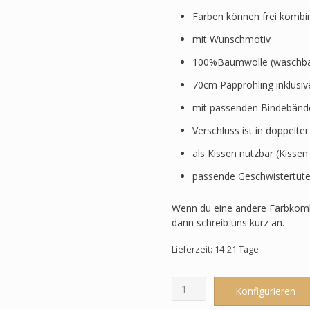
Farben können frei kombi
mit Wunschmotiv
100%Baumwolle (waschbar
70cm Papprohling inklusi
mit passenden Bindebänd
Verschluss ist in doppelte
als Kissen nutzbar (Kissen
passende Geschwistertüte
Wenn du eine andere Farbkomb
dann schreib uns kurz an.
Lieferzeit: 14-21 Tage
Schultüte
Konfigurieren
passend