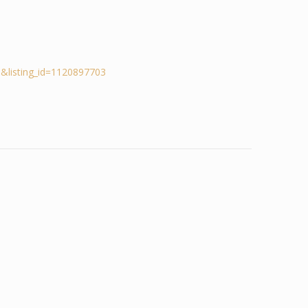
&listing_id=1120897703