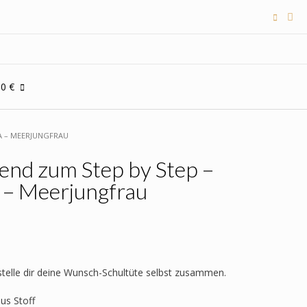
00 €
A – MEERJUNGFRAU
end zum Step by Step –
 – Meerjungfrau
 stelle dir deine Wunsch-Schultüte selbst zusammen.
aus Stoff