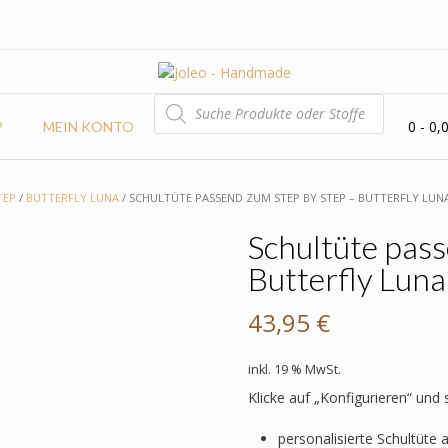
PRODUCTS
SEARCH
0
- 0,
P
MEIN KONTO
TEP
/
BUTTERFLY LUNA
/ SCHULTÜTE PASSEND ZUM STEP BY STEP – BUTTERFLY LUN
Schultüte pass
Butterfly Luna
43,95
€
inkl. 19 % MwSt.
Klicke auf „Konfigurieren“ und
personalisierte Schultüte 