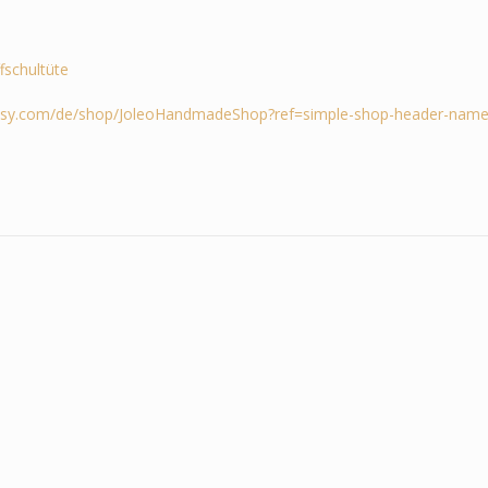
ffschultüte
tsy.com/de/shop/JoleoHandmadeShop?ref=simple-shop-header-name