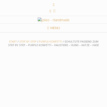
Skip
to
content
MENU
START
/
STEP BY STEP
/
PURPLE KONFETTI
/ SCHULTÜTE PASSEND ZUM
STEP BY STEP – PURPLE KONFETTI – HAUSTIERE – HUND – KATZE – HASE