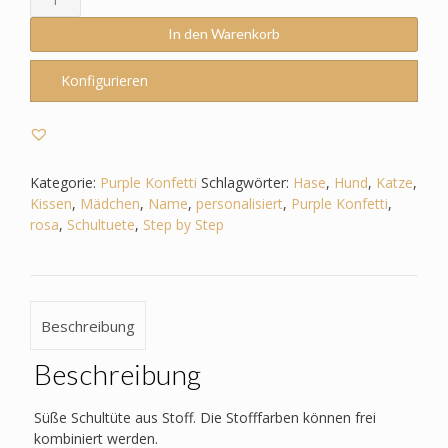
passend
zum
In den Warenkorb
Step
by
Konfigurieren
Step
-
Purple
Konfetti
–
Kategorie:
Purple Konfetti
Schlagwörter:
Hase
,
Hund
,
Katze
,
Haustiere
Kissen
,
Mädchen
,
Name
,
personalisiert
,
Purple Konfetti
,
-
rosa
,
Schultuete
,
Step by Step
Hund
-
Katze
-
Beschreibung
Hase
Menge
Beschreibung
Süße Schultüte aus Stoff. Die Stofffarben können frei
kombiniert werden.