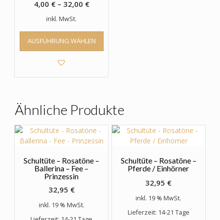
4,00
€
–
32,00
€
inkl. MwSt.
Dieses
AUSFÜHRUNG WÄHLEN
Produkt
weist
mehrere
Varianten
auf.
Die
Optionen
Ähnliche Produkte
können
auf
der
Produktseite
gewählt
Schultüte – Rosatöne –
Schultüte – Rosatöne –
werden
Ballerina – Fee –
Pferde / Einhörner
Prinzessin
32,95
€
32,95
€
inkl. 19 % MwSt.
inkl. 19 % MwSt.
Lieferzeit: 14-21 Tage
Lieferzeit: 14-21 Tage