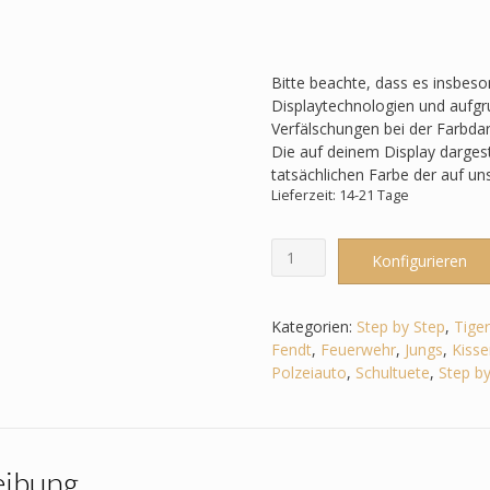
Bitte beachte, dass es insbes
Displaytechnologien und aufgru
Verfälschungen bei der Farbda
Die auf deinem Display darges
tatsächlichen Farbe der auf u
Lieferzeit: 14-21 Tage
Schultüte
Konfigurieren
passend
zum
Step
Kategorien:
Step by Step
,
Tige
by
Fendt
,
Feuerwehr
,
Jungs
,
Kisse
Step
Polzeiauto
,
Schultuete
,
Step by
-
Tiger
Night
Kimba
eibung
-