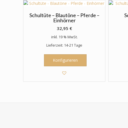
können
auf
der
Schultüte – Blautöne – Pferde –
S
Einhörner
Produktseite
gewählt
32,95
€
werden
inkl. 19 % MwSt.
Lieferzeit: 14-21 Tage
Konfigurieren