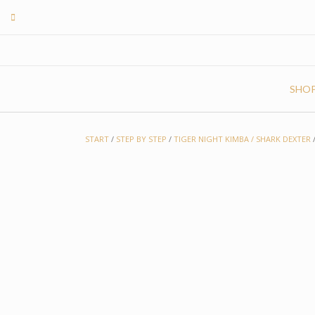
Skip
to
content
SHO
START
/
STEP BY STEP
/
TIGER NIGHT KIMBA / SHARK DEXTER