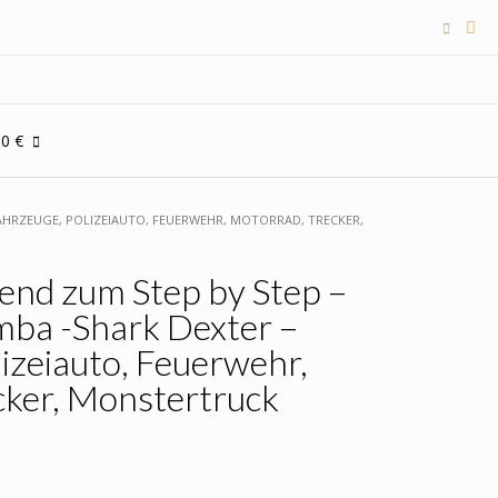
00 €
FAHRZEUGE, POLIZEIAUTO, FEUERWEHR, MOTORRAD, TRECKER,
end zum Step by Step –
mba -Shark Dexter –
izeiauto, Feuerwehr,
cker, Monstertruck