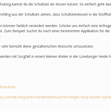
hulung kannst du die Schultüte als Kissen nutzen. So einfach geht das
ohling aus der Schultüte ziehen, dass Schultütenkissen in die Stoffh
en können farblich verändert werden. Schicke uns einfach eine Anfra
lte. Zum Beispiel: Suchst du nach einer bestimmten Applikation für die 
.
r sehr bemüht deine gestalterischen Wünsche umzusetzen.
werden mit Sorgfalt in einem kleinen Atelier in der Lüneburger Heide he
ffschultüte
tsy.com/de/shop/JoleoHandmadeShop?ref=simple-shop-header-name