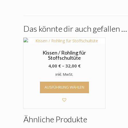
Das könnte dir auch gefallen …
Kissen / Rohling für
Stoffschultüte
4,00
€
–
32,00
€
inkl. MwSt.
Dieses
AUSFÜHRUNG WÄHLEN
Produkt
weist
mehrere
Varianten
auf.
Ähnliche Produkte
Die
Optionen