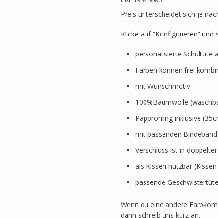
inkl. 19 % MwSt.
Preis unterscheidet sich je nac
Klicke auf “Konfigurieren” und
personalisierte Schultüte 
Farben können frei kombi
mit Wunschmotiv
100%Baumwolle (waschbar
Papprohling inklusive (3
mit passenden Bindebänd
Verschluss ist in doppelte
als Kissen nutzbar (Kissen
passende Geschwistertüte
Wenn du eine andere Farbkomb
dann schreib uns kurz an.