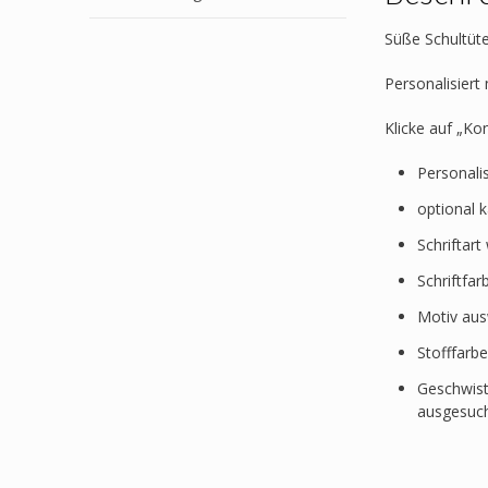
Süße Schultüte
Personalisier
Klicke auf „Ko
Personali
optional 
Schriftar
Schriftfa
Motiv au
Stofffarb
Geschwist
ausgesuc