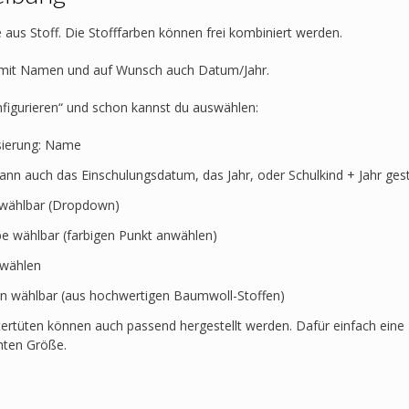
Shark
Dexter
 aus Stoff. Die Stofffarben können frei kombiniert werden.
-
Fahrzeuge,
t mit Namen und auf Wunsch auch Datum/Jahr.
Polizeiauto,
Feuerwehr,
nfigurieren“ und schon kannst du auswählen:
Motorrad,
Trecker,
sierung: Name
Monstertruck
kann auch das Einschulungsdatum, das Jahr, oder Schulkind + Jahr ges
Menge
t wählbar (Dropdown)
rbe wählbar (farbigen Punkt anwählen)
swählen
en wählbar (aus hochwertigen Baumwoll-Stoffen)
ertüten können auch passend hergestellt werden. Dafür einfach eine 
hten Größe.