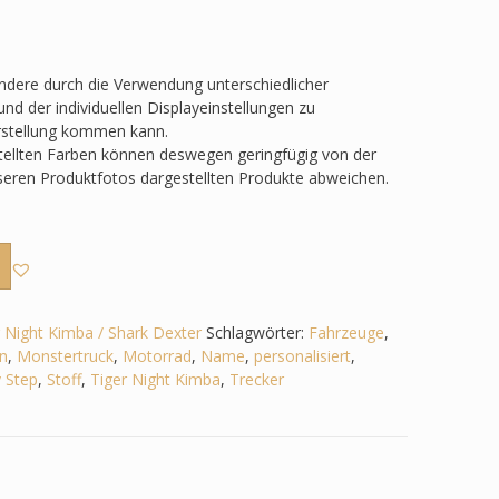
ondere durch die Verwendung unterschiedlicher
nd der individuellen Displayeinstellungen zu
rstellung kommen kann.
tellten Farben können deswegen geringfügig von der
nseren Produktfotos dargestellten Produkte abweichen.
r Night Kimba / Shark Dexter
Schlagwörter:
Fahrzeuge
,
n
,
Monstertruck
,
Motorrad
,
Name
,
personalisiert
,
 Step
,
Stoff
,
Tiger Night Kimba
,
Trecker