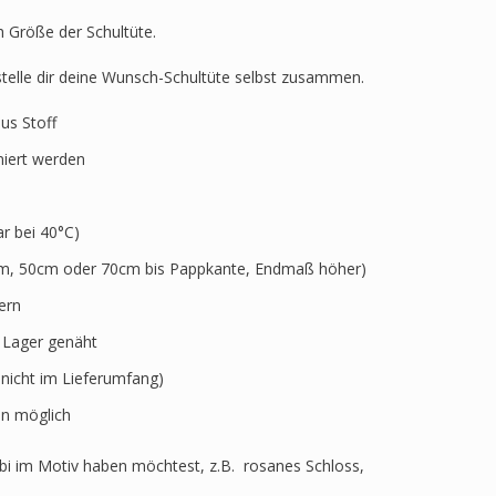
h Größe der Schultüte.
 stelle dir deine Wunsch-Schultüte selbst zusammen.
aus Stoff
niert werden
 bei 40°C)
5cm, 50cm oder 70cm bis Pappkante, Endmaß höher)
ern
r Lager genäht
 nicht im Lieferumfang)
n möglich
i im Motiv haben möchtest, z.B. rosanes Schloss,