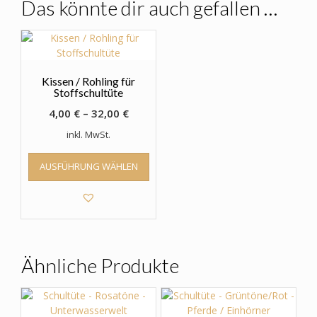
Das könnte dir auch gefallen …
Kissen / Rohling für
Stoffschultüte
4,00
€
–
32,00
€
inkl. MwSt.
Dieses
AUSFÜHRUNG WÄHLEN
Produkt
weist
mehrere
Varianten
auf.
Die
Optionen
Ähnliche Produkte
können
auf
der