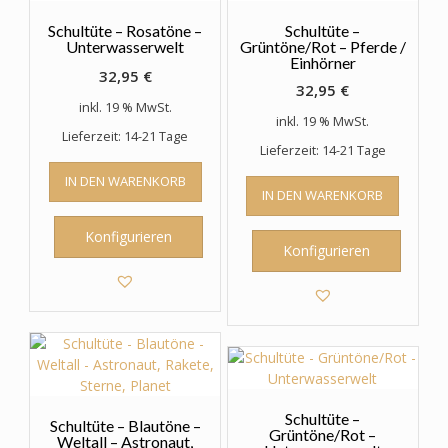
Produktseite
gewählt
Schultüte – Rosatöne –
Schultüte –
werden
Unterwasserwelt
Grüntöne/Rot – Pferde /
Einhörner
32,95
€
32,95
€
inkl. 19 % MwSt.
inkl. 19 % MwSt.
Lieferzeit: 14-21 Tage
Lieferzeit: 14-21 Tage
IN DEN WARENKORB
IN DEN WARENKORB
Konfigurieren
Konfigurieren
Schultüte –
Schultüte – Blautöne –
Grüntöne/Rot –
Weltall – Astronaut,