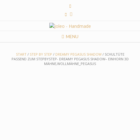
Skip
to
content
MENU
START
/
STEP BY STEP
/
DREAMY PEGASUS SHADOW
/ SCHULTÜTE
PASSEND ZUM STEPBYSTEP- DREAMY PEGASUS SHADOW– EINHORN 3D
MÄHNE,WOLLMÄHNE_PEGASUS