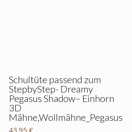
Schultüte passend zum
StepbyStep- Dreamy
Pegasus Shadow– Einhorn
3D
Mähne,Wollmähne_Pegasus
43,95
€