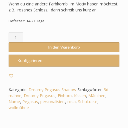
Wenn du eine andere Farbkombi im Motiv haben möchtest,
z.B. rosanes Schloss, dann schreib uns kurz an.
Lieferzeit: 14-21 Tage
Schultüte
passend
zum
In den Warenkorb
StepbyStep-
Dreamy
Konfigurieren
Pegasus
Shadow–
Einhorn
3D
Mähne,Wollmähne_Pegasus
Kategorie:
Dreamy Pegasus Shadow
Schlagwörter:
3d
Menge
mähne
,
Dreamy Pegasus
,
Einhorn
,
Kissen
,
Mädchen
,
Name
,
Pegasus
,
personalisiert
,
rosa
,
Schultuete
,
wollmähne