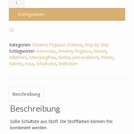
Schultüte
passend
zum
Konfigurieren
StepbyStep-
Dreamy
Pegasus
Shadow–
Weltall
Kategorien:
Dreamy Pegasus Shadow
,
Step by Step
-
Schlagwörter:
Astronaut
,
Dreamy Pegasus
,
Kissen
,
Rakete
Mädchen
,
Meerjungfrau
,
Name
,
personalisiert
,
Planet
,
-
Rakete
,
rosa
,
Schultuete
,
Weltraum
Astronaut
-
Sterne
-
Beschreibung
Planet
Menge
Beschreibung
Süße Schultüte aus Stoff. Die Stofffarben können frei
kombiniert werden.