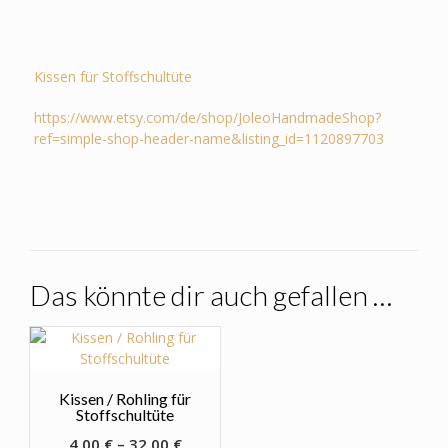
Kissen für Stoffschultüte
https://www.etsy.com/de/shop/JoleoHandmadeShop?
ref=simple-shop-header-name&listing_id=1120897703
Das könnte dir auch gefallen …
Kissen / Rohling für
Stoffschultüte
4,00
€
–
32,00
€