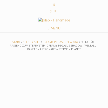
Skip
to
content
MENU
START
/
STEP BY STEP
/
DREAMY PEGASUS SHADOW
/ SCHULTÜTE
PASSEND ZUM STEPBYSTEP- DREAMY PEGASUS SHADOW– WELTALL –
RAKETE – ASTRONAUT – STERNE – PLANET