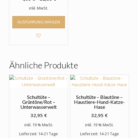
inkl. MwSt.
Dieses
AUSFÜHRUNG WÄHLEN
Produkt
weist
mehrere
Varianten
auf.
Die
Optionen
Ähnliche Produkte
können
auf
der
Produktseite
gewählt
Schultüte –
Schultüte – Blautöne –
werden
Grüntöne/Rot –
Haustiere-Hund-Katze-
Unterwasserwelt
Hase
32,95
€
32,95
€
inkl. 19 % MwSt.
inkl. 19 % MwSt.
Lieferzeit: 14-21 Tage
Lieferzeit: 14-21 Tage