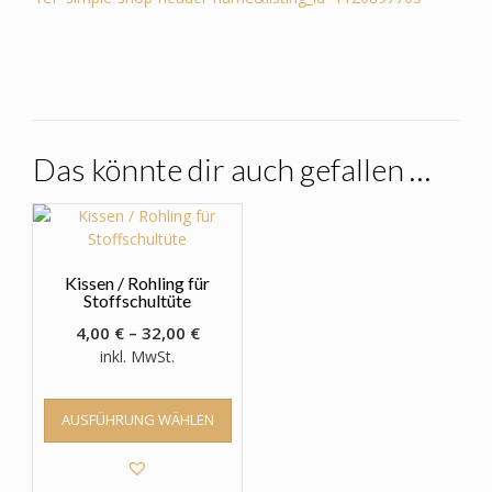
Das könnte dir auch gefallen …
Kissen / Rohling für
Stoffschultüte
4,00
€
–
32,00
€
inkl. MwSt.
Dieses
AUSFÜHRUNG WÄHLEN
Produkt
weist
mehrere