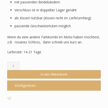
mit passenden Bindebändern
Verschluss ist in doppelter Lager genäht
als Kissen nutzbar (Kissen nicht im Lieferumfang)
passende Geschwistertüten möglich
Wenn du eine andere Farbkombi im Motiv haben möchtest,
z.B. rosanes Schloss, dann schreib uns kurz an.
Lieferzeit: 14-21 Tage
Schultüte
passend
zum
In den Warenkorb
StepbyStep-
Spice
Konfigurieren
Craft
Spike
-
Unterwasser