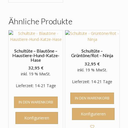
Varianten
auf.
Die
Optionen
Ähnliche Produkte
können
auf
der
Produktseite
gewählt
Schultüte – Blautöne –
Schultüte –
werden
Haustiere-Hund-Katze-
Grüntöne/Rot – Ninja
Hase
32,95
€
32,95
€
inkl. 19 % MwSt.
inkl. 19 % MwSt.
Lieferzeit: 14-21 Tage
Lieferzeit: 14-21 Tage
IN DEN WARENKORB
IN DEN WARENKORB
Konfigurieren
Konfigurieren