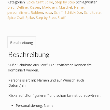
-
Kategorien:
Spice Craft Spike
,
Step by Step
Schlagwörter:
Seepferdchen-
Blau
,
Delfine
,
Kissen
,
Mädchen
,
Muschel
,
Name
,
Robben-
personalisiert
,
Robben
,
rosa
,
Schiff
,
Schildkröte
,
Schultuete
,
Delfin-
Spice Craft Spike
,
Step by Step
,
Stoff
Schiff-
Muschel
Menge
Beschreibung
Beschreibung
Süße Schultüte aus Stoff. Die Stofffarben können frei
kombiniert werden.
Personalisiert mit Namen und auf Wunsch auch
Datum/Jahr.
Klicke auf „Konfigurieren“ und schon kannst du auswählen:
Personalisierung: Name