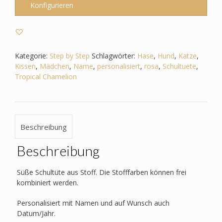
Tropical
Konfigurieren
Chamelion
–
Haustiere
-
Hund
Kategorie:
Step by Step
Schlagwörter:
Hase
,
Hund
,
Katze
,
-
Kissen
,
Mädchen
,
Name
,
personalisiert
,
rosa
,
Schultuete
,
Katze
Tropical Chamelion
-
Hase
Menge
Beschreibung
Beschreibung
Süße Schultüte aus Stoff. Die Stofffarben können frei
kombiniert werden.
Personalisiert mit Namen und auf Wunsch auch
Datum/Jahr.