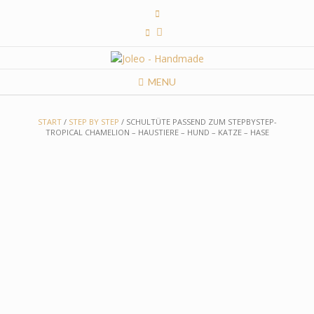
Skip
to
content
MENU
START
/
STEP BY STEP
/ SCHULTÜTE PASSEND ZUM STEPBYSTEP-
TROPICAL CHAMELION – HAUSTIERE – HUND – KATZE – HASE