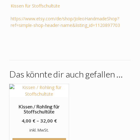
Kissen für Stoffschultüte
https://www.etsy.com/de/shop/JoleoHandmadeShop?
ref=simple-shop-header-name&listing_id=1120897703
Das könnte dir auch gefallen …
Kissen / Rohling für
Stoffschultüte
4,00
€
–
32,00
€
inkl. MwSt.
Dieses