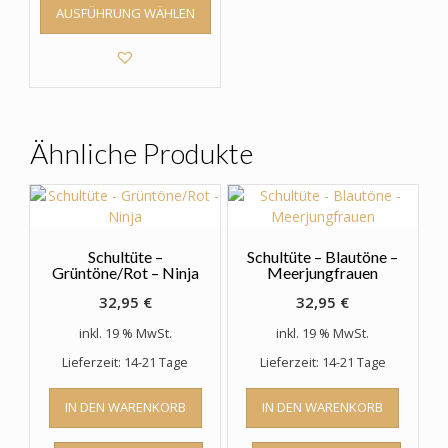
AUSFÜHRUNG WÄHLEN
Produkt
weist
mehrere
Varianten
auf.
Die
Optionen
Ähnliche Produkte
können
auf
der
Produktseite
gewählt
Schultüte –
Schultüte – Blautöne –
werden
Grüntöne/Rot – Ninja
Meerjungfrauen
32,95
€
32,95
€
inkl. 19 % MwSt.
inkl. 19 % MwSt.
Lieferzeit: 14-21 Tage
Lieferzeit: 14-21 Tage
IN DEN WARENKORB
IN DEN WARENKORB