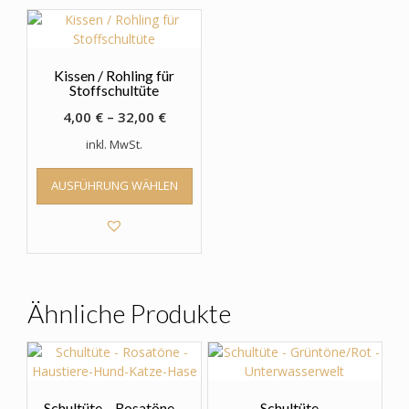
Kissen / Rohling für
Stoffschultüte
4,00
€
–
32,00
€
inkl. MwSt.
Dieses
AUSFÜHRUNG WÄHLEN
Produkt
weist
mehrere
Varianten
auf.
Die
Optionen
Ähnliche Produkte
können
auf
der
Produktseite
gewählt
Schultüte – Rosatöne –
Schultüte –