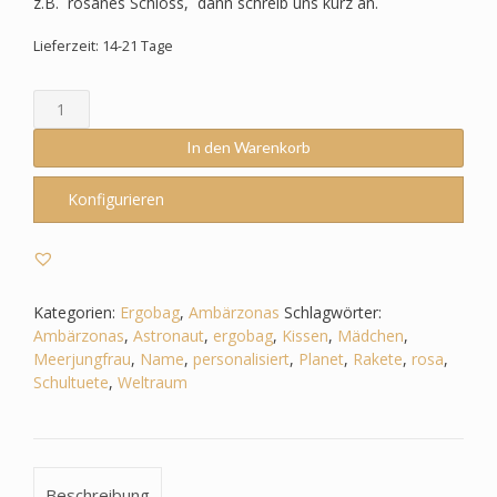
z.B. rosanes Schloss, dann schreib uns kurz an.
Lieferzeit: 14-21 Tage
Schultüte
passend
zum
In den Warenkorb
Ergobag
-
Konfigurieren
Ambärzonas
–
Weltall
-
Rakete
Kategorien:
Ergobag
,
Ambärzonas
Schlagwörter:
-
Ambärzonas
,
Astronaut
,
ergobag
,
Kissen
,
Mädchen
,
Astronaut
Meerjungfrau
,
Name
,
personalisiert
,
Planet
,
Rakete
,
rosa
,
-
Schultuete
,
Weltraum
Sterne
-
Planet
Menge
Beschreibung