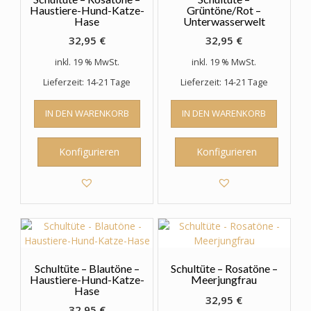
werden
Haustiere-Hund-Katze-
Grüntöne/Rot –
Hase
Unterwasserwelt
32,95
€
32,95
€
inkl. 19 % MwSt.
inkl. 19 % MwSt.
Lieferzeit: 14-21 Tage
Lieferzeit: 14-21 Tage
IN DEN WARENKORB
IN DEN WARENKORB
Konfigurieren
Konfigurieren
Schultüte – Blautöne –
Schultüte – Rosatöne –
Haustiere-Hund-Katze-
Meerjungfrau
Hase
32,95
€
32,95
€