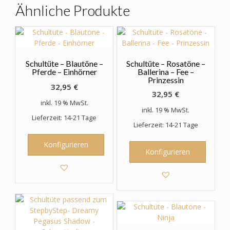
Optionen
Ähnliche Produkte
können
auf
der
Produktseite
gewählt
Schultüte – Blautöne –
Schultüte – Rosatöne –
werden
Pferde – Einhörner
Ballerina – Fee –
Prinzessin
32,95
€
32,95
€
inkl. 19 % MwSt.
inkl. 19 % MwSt.
Lieferzeit: 14-21 Tage
Lieferzeit: 14-21 Tage
Konfigurieren
Konfigurieren