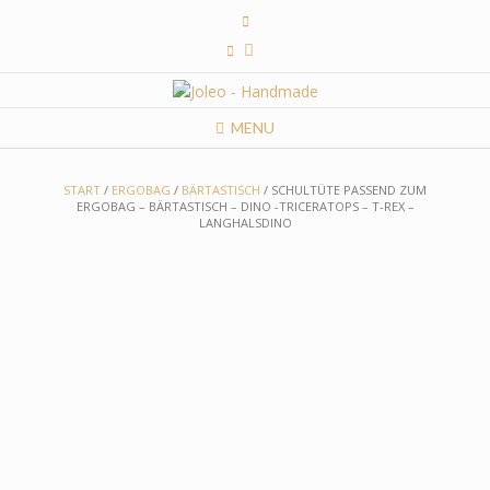
Skip
to
content
MENU
START
/
ERGOBAG
/
BÄRTASTISCH
/ SCHULTÜTE PASSEND ZUM
ERGOBAG – BÄRTASTISCH – DINO -TRICERATOPS – T-REX –
LANGHALSDINO