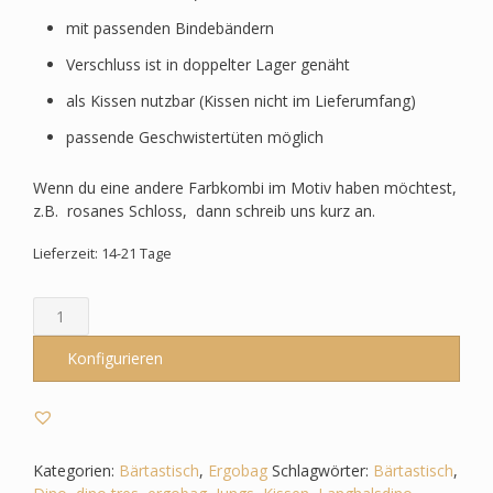
mit passenden Bindebändern
Verschluss ist in doppelter Lager genäht
als Kissen nutzbar (Kissen nicht im Lieferumfang)
passende Geschwistertüten möglich
Wenn du eine andere Farbkombi im Motiv haben möchtest,
z.B. rosanes Schloss, dann schreib uns kurz an.
Lieferzeit: 14-21 Tage
Schultüte
passend
zum
Konfigurieren
Ergobag
-
Bärtastisch
-
Dino
Kategorien:
Bärtastisch
,
Ergobag
Schlagwörter:
Bärtastisch
,
-