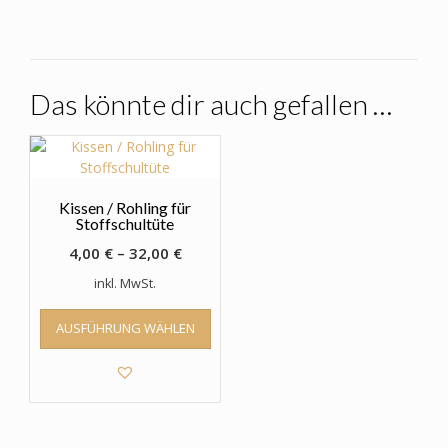
Das könnte dir auch gefallen …
Kissen / Rohling für
Stoffschultüte
4,00
€
–
32,00
€
inkl. MwSt.
Dieses
AUSFÜHRUNG WÄHLEN
Produkt
weist
mehrere
Varianten
auf.
Die