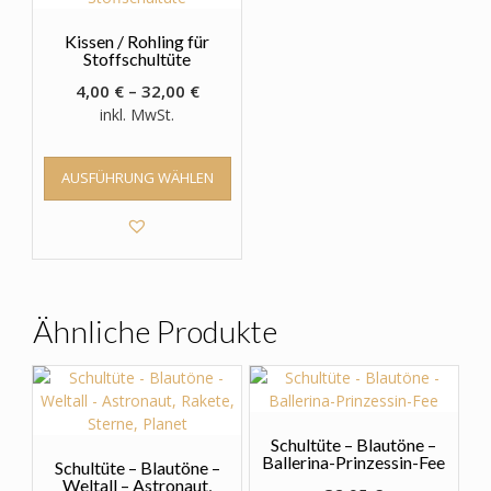
Kissen / Rohling für
Stoffschultüte
4,00
€
–
32,00
€
inkl. MwSt.
Dieses
AUSFÜHRUNG WÄHLEN
Produkt
weist
mehrere
Varianten
auf.
Die
Optionen
Ähnliche Produkte
können
auf
der
Produktseite
gewählt
Schultüte – Blautöne –
werden
Ballerina-Prinzessin-Fee
Schultüte – Blautöne –
Weltall – Astronaut,