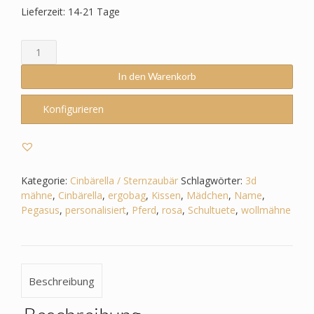
Lieferzeit: 14-21 Tage
Schultüte
passend
zum
In den Warenkorb
Ergobag
-
Konfigurieren
Cinbärella,
Sternzaubär
–
Pferd
3D
Kategorie:
Cinbärella / Sternzaubär
Schlagwörter:
3d
Mähne,Wollmähne_Pegasus
mähne
,
Cinbärella
,
ergobag
,
Kissen
,
Mädchen
,
Name
,
Menge
Pegasus
,
personalisiert
,
Pferd
,
rosa
,
Schultuete
,
wollmähne
Beschreibung