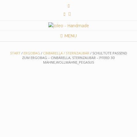
Skip
to
content
MENU
START
/
ERGOBAG
/
CINBÄRELLA / STERNZAUBÄR
/ SCHULTÜTE PASSEND
ZUM ERGOBAG – CINBÄRELLA, STERNZAUBÄR – PFERD 3D
MÄHNE,WOLLMÄHNE_PEGASUS