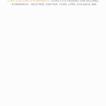
START
/
ERGOBAG
/
KOBÄRNIKUS
/ SCHULTÜTE PASSEND ZUM ERGOBAG
– KOBÄRNIKUS – WILDTIERE, PANTHER, TIGER, LÖWE, SCHLANGE, BÄR