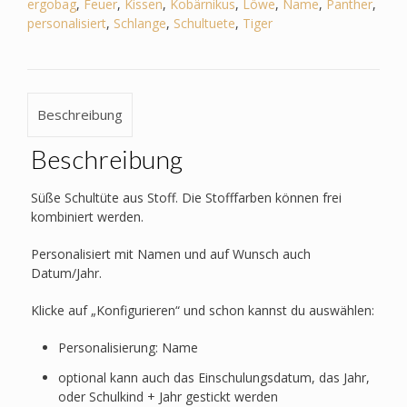
Panther,
ergobag
,
Feuer
,
Kissen
,
Kobärnikus
,
Löwe
,
Name
,
Panther
,
Tiger,
personalisiert
,
Schlange
,
Schultuete
,
Tiger
Löwe,
Schlange,
Bär
Menge
Beschreibung
Beschreibung
Süße Schultüte aus Stoff. Die Stofffarben können frei
kombiniert werden.
Personalisiert mit Namen und auf Wunsch auch
Datum/Jahr.
Klicke auf „Konfigurieren“ und schon kannst du auswählen:
Personalisierung: Name
optional kann auch das Einschulungsdatum, das Jahr,
oder Schulkind + Jahr gestickt werden