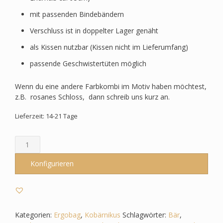
mit passenden Bindebändern
Verschluss ist in doppelter Lager genäht
als Kissen nutzbar (Kissen nicht im Lieferumfang)
passende Geschwistertüten möglich
Wenn du eine andere Farbkombi im Motiv haben möchtest,
z.B. rosanes Schloss, dann schreib uns kurz an.
Lieferzeit: 14-21 Tage
Schultüte
passend
zum
Konfigurieren
Ergobag
-
Kobärnikus
-
Wildtiere,
Kategorien:
Ergobag
,
Kobärnikus
Schlagwörter:
Bär
,