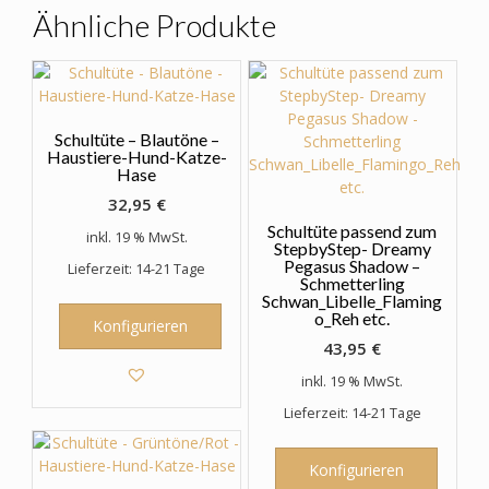
Optionen
Ähnliche Produkte
können
auf
der
Produktseite
gewählt
Schultüte – Blautöne –
werden
Haustiere-Hund-Katze-
Hase
32,95
€
Schultüte passend zum
inkl. 19 % MwSt.
StepbyStep- Dreamy
Pegasus Shadow –
Lieferzeit: 14-21 Tage
Schmetterling
Schwan_Libelle_Flaming
o_Reh etc.
Konfigurieren
43,95
€
inkl. 19 % MwSt.
Lieferzeit: 14-21 Tage
Konfigurieren