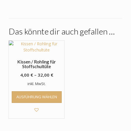
Das könnte dir auch gefallen …
Kissen / Rohling für
Stoffschultüte
4,00
€
–
32,00
€
inkl. MwSt.
Dieses
AUSFÜHRUNG WÄHLEN
Produkt
weist
mehrere
Varianten
auf.
Die